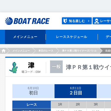
知る楽しむ
レーサ
メインメニュー
レーススケジュール
デ
HOME
メインメニュー
本日のレース
津ＰＲ第１戦ウイナーズバトル
出走
津ＰＲ第１戦ウイ
6月10日
6月11日
初日
２日目
レース
1R
2R
3R