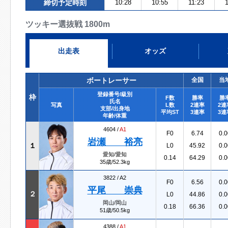
締切予定時刻
10:28
10:55
11:23
ツッキー選抜戦 1800m
出走表
オッズ
ボートレーサー
全国
当
登録番号/級別
枠
F数
勝率
勝
氏名
写真
L数
2連率
2連
支部/出身地
平均ST
3連率
3連
年齢/体重
4604 /
A1
F0
6.74
0.0
岩瀬 裕亮
１
L0
45.92
0.0
愛知/愛知
0.14
64.29
0.0
35歳/52.3kg
3822 /
A2
F0
6.56
0.0
平尾 崇典
２
L0
44.86
0.0
岡山/岡山
0.18
66.36
0.0
51歳/50.5kg
4388 /
A1