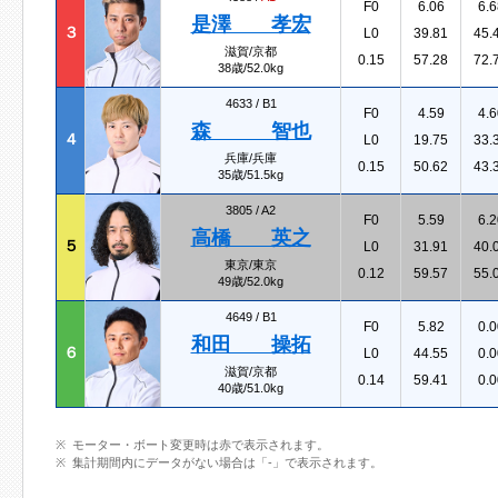
F0
6.06
6.6
是澤 孝宏
３
L0
39.81
45.
滋賀/京都
0.15
57.28
72.
38歳/52.0kg
4633 /
B1
F0
4.59
4.6
森 智也
４
L0
19.75
33.
兵庫/兵庫
0.15
50.62
43.
35歳/51.5kg
3805 /
A2
F0
5.59
6.2
高橋 英之
５
L0
31.91
40.
東京/東京
0.12
59.57
55.
49歳/52.0kg
4649 /
B1
F0
5.82
0.0
和田 操拓
６
L0
44.55
0.0
滋賀/京都
0.14
59.41
0.0
40歳/51.0kg
モーター・ボート変更時は赤で表示されます。
集計期間内にデータがない場合は「-」で表示されます。