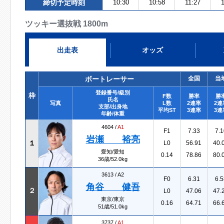
締切予定時刻
10:30
10:58
11:27
ツッキー選抜戦 1800m
出走表
オッズ
ボートレーサー
全国
当
登録番号/級別
枠
F数
勝率
勝
氏名
写真
L数
2連率
2連
支部/出身地
平均ST
3連率
3連
年齢/体重
4604 /
A1
F1
7.33
7.1
岩瀬 裕亮
１
L0
56.91
40.
愛知/愛知
0.14
78.86
80.
36歳/52.0kg
3613 /
A2
F0
6.31
6.5
角谷 健吾
２
L0
47.06
47.
東京/東京
0.16
64.71
66.
51歳/51.0kg
3737 /
A1