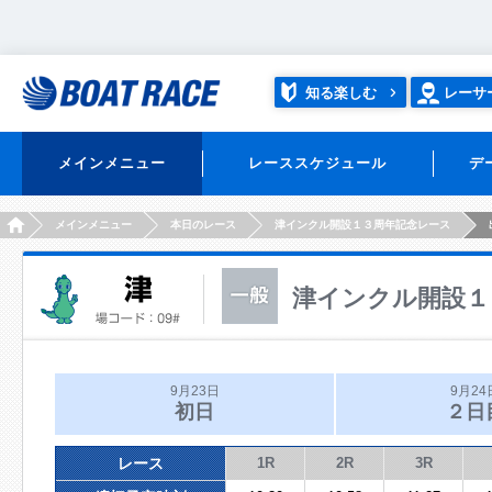
知る楽しむ
レーサ
メインメニュー
レーススケジュール
デ
HOME
メインメニュー
本日のレース
津インクル開設１３周年記念レース
津インクル開設１
9月23日
9月24
初日
２日
レース
1R
2R
3R