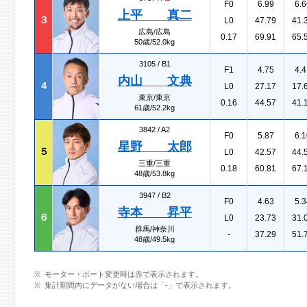
F0
6.99
6.6
上平 真二
３
L0
47.79
41.
広島/広島
0.17
69.91
65.
50歳/52.0kg
3105 /
B1
F1
4.75
4.4
内山 文典
４
L0
27.17
17.
東京/東京
0.16
44.57
41.
61歳/52.2kg
3842 /
A2
F0
5.87
6.1
星野 太郎
５
L0
42.57
44.
三重/三重
0.18
60.81
67.
48歳/53.8kg
3947 /
B2
F0
4.63
5.3
寺本 昇平
６
L0
23.73
31.
群馬/神奈川
-
37.29
51.
48歳/49.5kg
モーター・ボート変更時は赤で表示されます。
集計期間内にデータがない場合は「-」で表示されます。