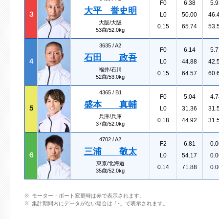
F0
6.38
5.9
大平 誉史明
３
L0
50.00
46.
大阪/大阪
0.15
65.74
53.
53歳/52.0kg
3635 /
A2
F0
6.14
5.7
石田 政吾
４
L0
44.88
42.
福井/石川
0.15
64.57
60.
52歳/53.0kg
4365 /
B1
F0
5.04
4.7
盛本 真輔
５
L0
31.36
31.
兵庫/兵庫
0.18
44.92
31.
37歳/52.0kg
4702 /
A2
F2
6.81
0.0
三浦 敬太
６
L0
54.17
0.0
東京/北海道
0.14
71.88
0.0
35歳/52.0kg
モーター・ボート変更時は赤で表示されます。
集計期間内にデータがない場合は「-」で表示されます。