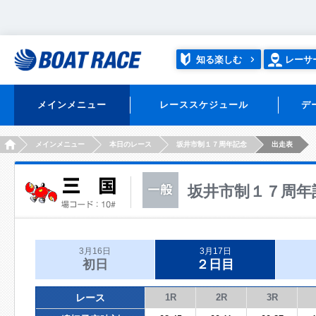
知る楽しむ
レーサ
メインメニュー
レーススケジュール
デ
HOME
メインメニュー
本日のレース
坂井市制１７周年記念
出走表
坂井市制１７周年
3月16日
3月17日
初日
２日目
レース
1R
2R
3R