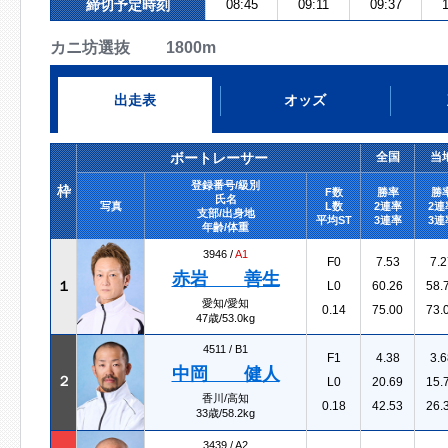
締切予定時刻
08:45
09:11
09:37
1
カニ坊選抜 1800m
出走表
オッズ
ボートレーサー
全国
当
登録番号/級別
枠
F数
勝率
勝
氏名
写真
L数
2連率
2連
支部/出身地
平均ST
3連率
3連
年齢/体重
3946 /
A1
F0
7.53
7.2
赤岩 善生
１
L0
60.26
58.
愛知/愛知
0.14
75.00
73.
47歳/53.0kg
4511 /
B1
F1
4.38
3.6
中岡 健人
２
L0
20.69
15.
香川/高知
0.18
42.53
26.
33歳/58.2kg
3439 /
A2