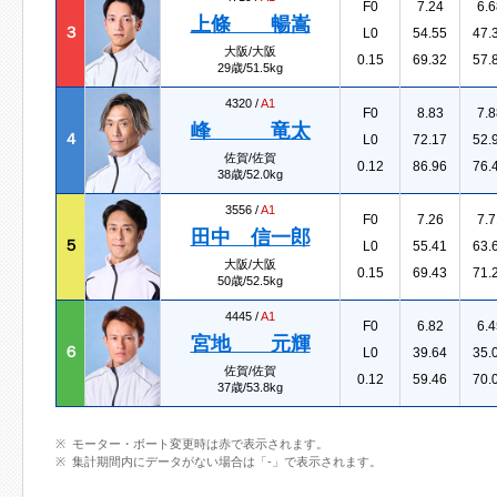
F0
7.24
6.6
上條 暢嵩
３
L0
54.55
47.
大阪/大阪
0.15
69.32
57.
29歳/51.5kg
4320 /
A1
F0
8.83
7.8
峰 竜太
４
L0
72.17
52.
佐賀/佐賀
0.12
86.96
76.
38歳/52.0kg
3556 /
A1
F0
7.26
7.7
田中 信一郎
５
L0
55.41
63.
大阪/大阪
0.15
69.43
71.
50歳/52.5kg
4445 /
A1
F0
6.82
6.4
宮地 元輝
６
L0
39.64
35.
佐賀/佐賀
0.12
59.46
70.
37歳/53.8kg
モーター・ボート変更時は赤で表示されます。
集計期間内にデータがない場合は「-」で表示されます。