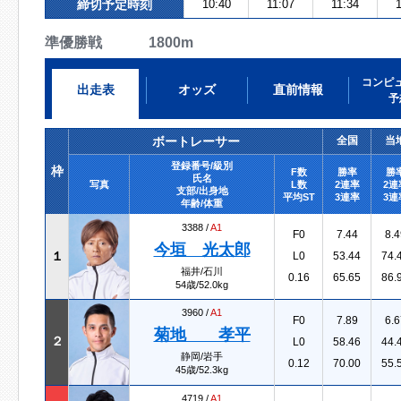
締切予定時刻
10:40
11:07
11:34
1
準優勝戦 1800m
コンピ
出走表
オッズ
直前情報
予
ボートレーサー
全国
当
登録番号/級別
枠
F数
勝率
勝
氏名
写真
L数
2連率
2連
支部/出身地
平均ST
3連率
3連
年齢/体重
3388 /
A1
F0
7.44
8.4
今垣 光太郎
１
L0
53.44
74.
福井/石川
0.16
65.65
86.
54歳/52.0kg
3960 /
A1
F0
7.89
6.6
菊地 孝平
２
L0
58.46
44.
静岡/岩手
0.12
70.00
55.
45歳/52.3kg
4719 /
A1