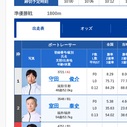
締切予定時刻
10:00
10:06
10:12
1
準優勝戦 1800m
出走表
オッズ
ボートレーサー
全国
当
登録番号/級別
枠
F数
勝率
勝
氏名
写真
L数
2連率
2連
支部/出身地
平均ST
3連率
3連
年齢/体重
3721 /
A1
F0
8.29
8.0
守田 俊介
１
L0
75.71
77.
滋賀/京都
0.12
84.29
88.
48歳/52.0kg
3548 /
B1
F0
5.38
4.6
室田 泰史
２
L0
35.63
23.
福井/福井
0.13
54.02
38.
54歳/53.7kg
4251 /
B1