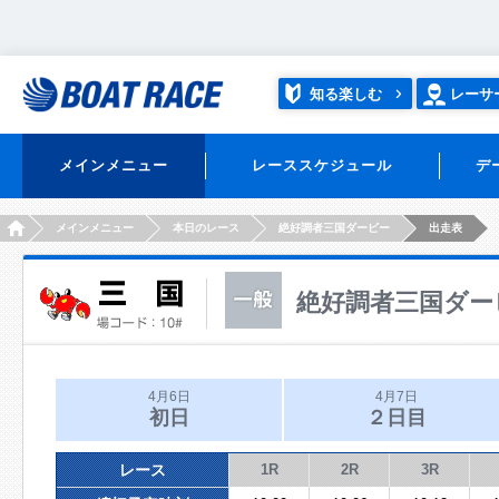
知る楽しむ
レーサ
メインメニュー
レーススケジュール
デ
HOME
メインメニュー
本日のレース
絶好調者三国ダービー
出走表
絶好調者三国ダー
4月6日
4月7日
初日
２日目
レース
1R
2R
3R