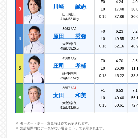
F0
4.24
4.0
川崎 誠志
３
L0
17.48
30.
山口/山口
0.19
37.86
30.
41歳/52.0kg
3963 /
A2
F0
6.23
5.2
原田 秀弥
４
L0
49.55
34.
大阪/奈良
0.16
62.16
48.
45歳/55.2kg
4360 /
A2
F0
4.70
3.5
庄司 孝輔
５
L0
26.09
11.
静岡/静岡
0.18
45.22
33.
39歳/52.5kg
3557 /
A1
F1
6.53
7.1
太田 和美
６
L0
40.40
55.
大阪/奈良
0.15
60.61
72.
51歳/53.6kg
モーター・ボート変更時は赤で表示されます。
集計期間内にデータがない場合は「-」で表示されます。