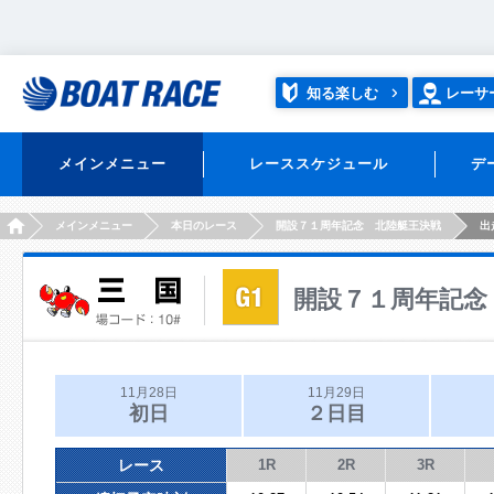
知る楽しむ
レーサ
メインメニュー
レーススケジュール
デ
HOME
メインメニュー
本日のレース
開設７１周年記念 北陸艇王決戦
出
開設７１周年記念
11月28日
11月29日
初日
２日目
レース
1R
2R
3R