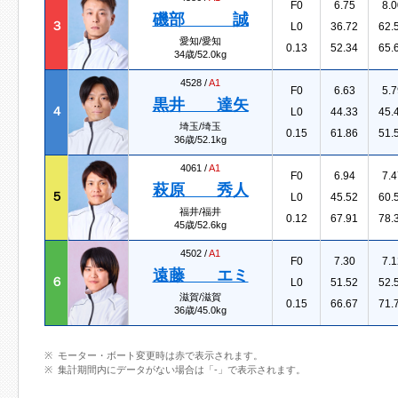
F0
6.75
8.0
磯部 誠
３
L0
36.72
62.
愛知/愛知
0.13
52.34
65.
34歳/52.0kg
4528 /
A1
F0
6.63
5.7
黒井 達矢
４
L0
44.33
45.
埼玉/埼玉
0.15
61.86
51.
36歳/52.1kg
4061 /
A1
F0
6.94
7.4
萩原 秀人
５
L0
45.52
60.
福井/福井
0.12
67.91
78.
45歳/52.6kg
4502 /
A1
F0
7.30
7.1
遠藤 エミ
６
L0
51.52
52.
滋賀/滋賀
0.15
66.67
71.
36歳/45.0kg
モーター・ボート変更時は赤で表示されます。
集計期間内にデータがない場合は「-」で表示されます。