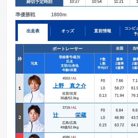
締切予定時刻
10:27
10:54
11:21
準優勝戦 1800m
コンピ
出走表
オッズ
直前情報
予
ボートレーサー
全国
当
登録番号/級別
枠
F数
勝率
勝
氏名
写真
L数
2連率
2連
支部/出身地
平均ST
3連率
3連
年齢/体重
4503 /
A1
F0
7.66
7.1
上野 真之介
１
L0
58.27
61.
佐賀/佐賀
0.13
71.94
76.
36歳/52.0kg
3719 /
A1
F0
6.84
6.6
辻 栄蔵
２
L0
46.90
43.
広島/広島
0.15
63.72
64.
49歳/52.6kg
4586 /
A1