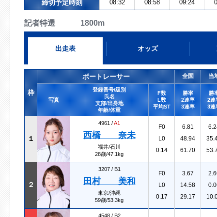
締切予定時刻
08:32
08:58
09:24
0
記者特選 1800m
出走表
オッズ
ボートレーサー
全国
当
登録番号/級別
枠
F数
勝率
勝
氏名
写真
L数
2連率
2連
支部/出身地
平均ST
3連率
3連
年齢/体重
4961 /
A1
F0
6.81
6.2
西橋 奈未
１
L0
48.94
35.
福井/石川
0.14
61.70
53.
28歳/47.1kg
3207 /
B1
F0
3.67
2.6
田村 美和
２
L0
14.58
0.0
東京/沖縄
0.17
29.17
10.
59歳/53.3kg
4548 /
B2