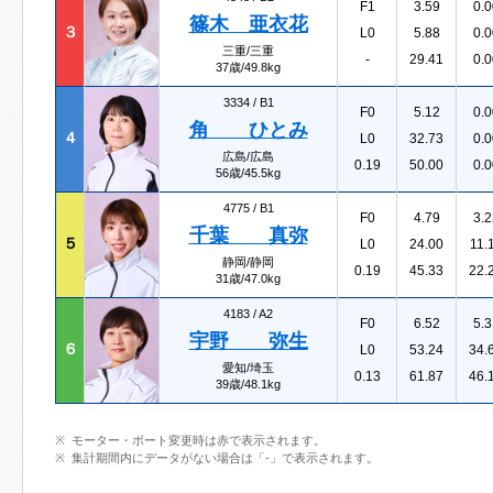
F1
3.59
0.0
篠木 亜衣花
３
L0
5.88
0.0
三重/三重
-
29.41
0.0
37歳/49.8kg
3334 /
B1
F0
5.12
0.0
角 ひとみ
４
L0
32.73
0.0
広島/広島
0.19
50.00
0.0
56歳/45.5kg
4775 /
B1
F0
4.79
3.2
千葉 真弥
５
L0
24.00
11.
静岡/静岡
0.19
45.33
22.
31歳/47.0kg
4183 /
A2
F0
6.52
5.3
宇野 弥生
６
L0
53.24
34.
愛知/埼玉
0.13
61.87
46.
39歳/48.1kg
モーター・ボート変更時は赤で表示されます。
集計期間内にデータがない場合は「-」で表示されます。