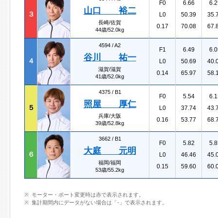
F0
6.66
6.2
山口 裕二
３
L0
50.39
35.
長崎/佐賀
0.17
70.08
67.
44歳/52.0kg
4594 /
A2
F1
6.49
6.0
谷川 祐一
４
L0
50.69
40.
滋賀/滋賀
0.14
65.97
58.
41歳/52.0kg
4375 /
B1
F0
5.54
6.1
照屋 厚仁
５
L0
37.74
43.
兵庫/大阪
0.16
53.77
68.
39歳/52.8kg
3662 /
B1
F0
5.82
5.8
大庭 元明
６
L0
46.46
45.
福岡/福岡
0.15
59.60
60.
53歳/55.2kg
モーター・ボート変更時は赤で表示されます。
集計期間内にデータがない場合は「-」で表示されます。