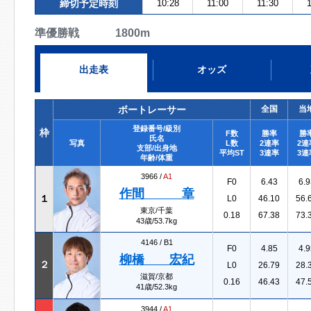
締切予定時刻
10:28
11:00
11:30
準優勝戦 1800m
出走表
オッズ
ボートレーサー
全国
当
登録番号/級別
枠
F数
勝率
勝
氏名
写真
L数
2連率
2連
支部/出身地
平均ST
3連率
3連
年齢/体重
3966 /
A1
F0
6.43
6.9
作間 章
１
L0
46.10
56.
東京/千葉
0.18
67.38
73.
43歳/53.7kg
4146 /
B1
F0
4.85
4.9
柳橋 宏紀
２
L0
26.79
28.
滋賀/京都
0.16
46.43
47.
41歳/52.3kg
3944 /
A1