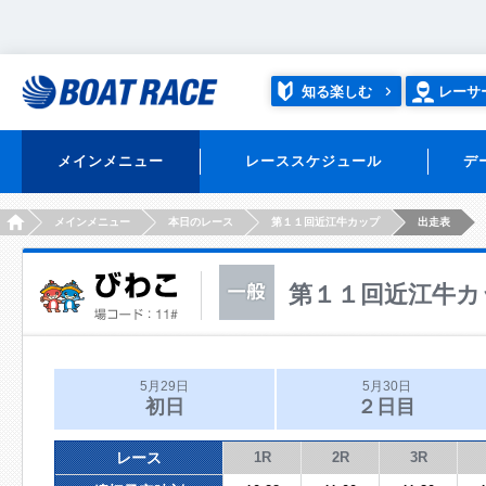
知る楽しむ
レーサ
メインメニュー
レーススケジュール
デ
HOME
メインメニュー
本日のレース
第１１回近江牛カップ
出走表
第１１回近江牛カ
5月29日
5月30日
初日
２日目
レース
1R
2R
3R