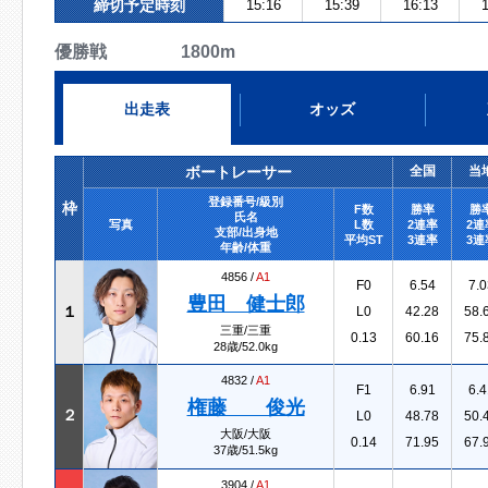
締切予定時刻
15:16
15:39
16:13
1
優勝戦 1800m
出走表
オッズ
ボートレーサー
全国
当
登録番号/級別
枠
F数
勝率
勝
氏名
写真
L数
2連率
2連
支部/出身地
平均ST
3連率
3連
年齢/体重
4856 /
A1
F0
6.54
7.0
豊田 健士郎
１
L0
42.28
58.
三重/三重
0.13
60.16
75.
28歳/52.0kg
4832 /
A1
F1
6.91
6.4
権藤 俊光
２
L0
48.78
50.
大阪/大阪
0.14
71.95
67.
37歳/51.5kg
3904 /
A1