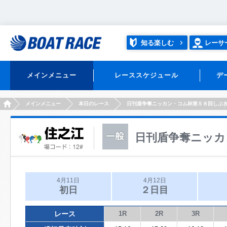
知る楽しむ
レーサ
メインメニュー
レーススケジュール
デ
HOME
メインメニュー
本日のレース
日刊盾争奪ニッカン・コム杯第５８回しぶ
日刊盾争奪ニッカ
4月11日
4月12日
初日
２日目
レース
1R
2R
3R