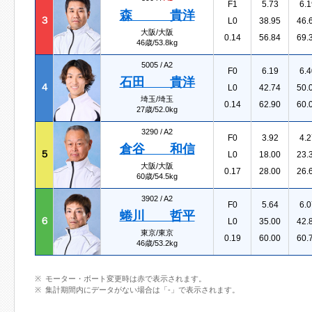
F1
5.73
6.1
森 貴洋
３
L0
38.95
46.
大阪/大阪
0.14
56.84
69.
46歳/53.8kg
5005 /
A2
F0
6.19
6.4
石田 貴洋
４
L0
42.74
50.
埼玉/埼玉
0.14
62.90
60.
27歳/52.0kg
3290 /
A2
F0
3.92
4.2
倉谷 和信
５
L0
18.00
23.
大阪/大阪
0.17
28.00
26.
60歳/54.5kg
3902 /
A2
F0
5.64
6.0
蜷川 哲平
６
L0
35.00
42.
東京/東京
0.19
60.00
60.
46歳/53.2kg
モーター・ボート変更時は赤で表示されます。
集計期間内にデータがない場合は「-」で表示されます。