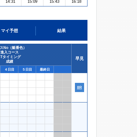
14:31
15:09
15:43
16:18
マイ予想
結果
スNo（艇番色）
進入コース
STタイミング
早見
成績
４日目
５日目
最終日
8R