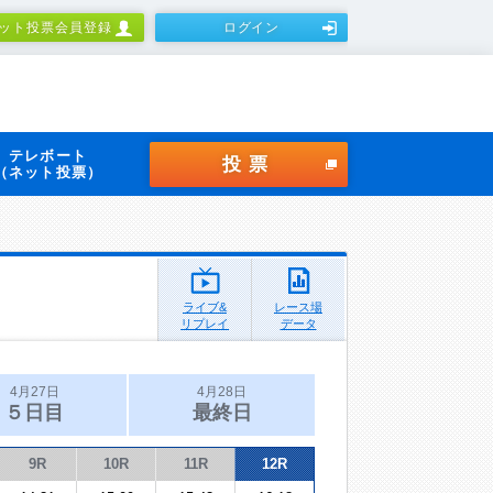
ット投票会員登録
ログイン
テレボート
投票
（ネット投票）
ライブ&
レース場
リプレイ
データ
4月27日
4月28日
５日目
最終日
9R
10R
11R
12R