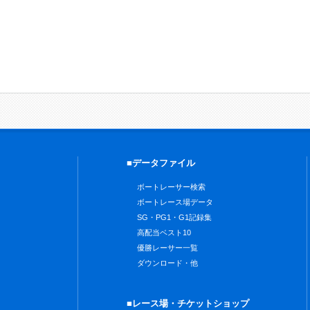
■データファイル
ボートレーサー検索
ボートレース場データ
SG・PG1・G1記録集
高配当ベスト10
優勝レーサー一覧
ダウンロード・他
■レース場・チケットショップ