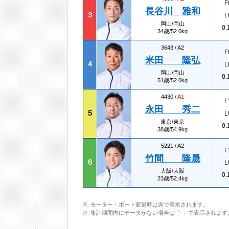
F
長谷川 雅和
３
L
岡山/岡山
0.
34歳/52.0kg
3643 /
A2
F
米田 隆弘
４
L
岡山/岡山
0.
51歳/52.0kg
4430 /
A1
F
永田 秀二
５
L
東京/東京
0.
38歳/54.9kg
5221 /
A2
F
竹間 隆晟
６
L
大阪/大阪
0.
23歳/52.4kg
モーター・ボート変更時は赤で表示されます。
集計期間内にデータがない場合は「-」で表示されます