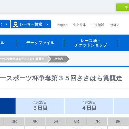
ネ
む
レーサー検索
English
中文简体
中文繁體
한국어
レース場・
ール
データファイル
チケットショップ
ーツ杯争奪第３５回ささはら賞競走
出走表
ースポーツ杯争奪第３５回ささはら賞競走
4月25日
4月26日
３日目
４日目
3R
4R
5R
6R
7R
8R