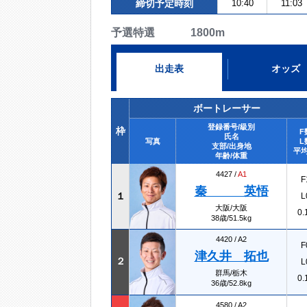
締切予定時刻
10:40
11:03
予選特選 1800m
出走表
オッズ
ボートレーサー
登録番号/級別
枠
F
氏名
写真
L
支部/出身地
平均
年齢/体重
4427 /
A1
F
秦 英悟
１
L
大阪/大阪
0.
38歳/51.5kg
4420 /
A2
F
津久井 拓也
２
L
群馬/栃木
0.
36歳/52.8kg
4580 /
A2