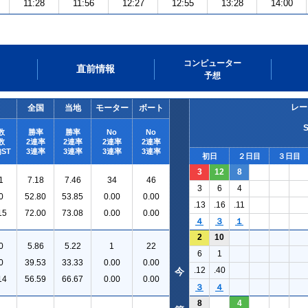
11:28
11:56
12:27
12:55
13:28
14:00
コンピューター
直前情報
予想
レー
全国
当地
モーター
ボート
数
勝率
勝率
No
No
数
2連率
2連率
2連率
2連率
ST
3連率
3連率
3連率
3連率
初日
２日目
３日目
3
12
8
1
7.18
7.46
34
46
3
6
4
0
52.80
53.85
0.00
0.00
.13
.16
.11
15
72.00
73.08
0.00
0.00
４
３
１
2
10
0
5.86
5.22
1
22
6
1
0
39.53
33.33
0.00
0.00
.12
.40
今
14
56.59
66.67
0.00
0.00
３
４
8
4