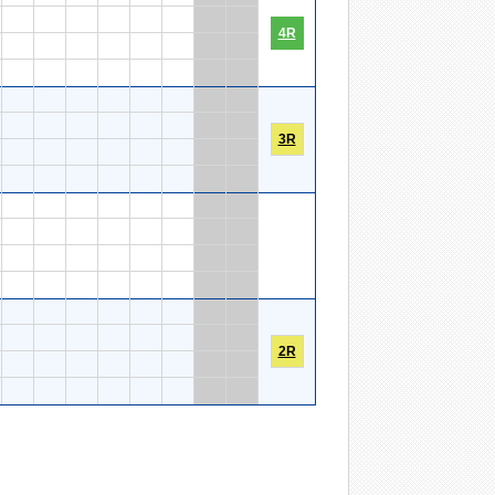
4R
3R
2R