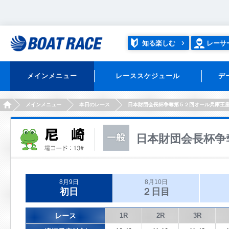
知る楽しむ
レーサ
メインメニュー
レーススケジュール
デ
HOME
メインメニュー
本日のレース
日本財団会長杯争奪第５２回オール兵庫王
日本財団会長杯争
8月9日
8月10日
初日
２日目
レース
1R
2R
3R