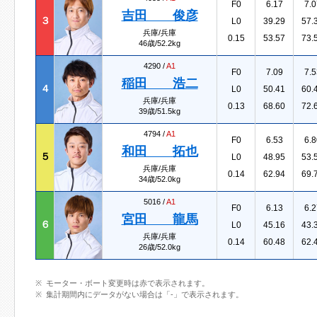
F0
6.17
7.0
吉田 俊彦
３
L0
39.29
57.
兵庫/兵庫
0.15
53.57
73.
46歳/52.2kg
4290 /
A1
F0
7.09
7.5
稲田 浩二
４
L0
50.41
60.
兵庫/兵庫
0.13
68.60
72.
39歳/51.5kg
4794 /
A1
F0
6.53
6.8
和田 拓也
５
L0
48.95
53.
兵庫/兵庫
0.14
62.94
69.
34歳/52.0kg
5016 /
A1
F0
6.13
6.2
宮田 龍馬
６
L0
45.16
43.
兵庫/兵庫
0.14
60.48
62.
26歳/52.0kg
モーター・ボート変更時は赤で表示されます。
集計期間内にデータがない場合は「-」で表示されます。