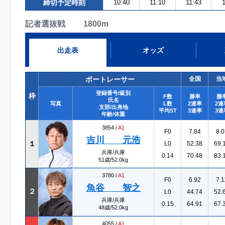
締切予定時刻
10:40
11:10
11:43
1
記者選抜戦 1800m
出走表
オッズ
ボートレーサー
全国
当
登録番号/級別
枠
F数
勝率
勝
氏名
写真
L数
2連率
2連
支部/出身地
平均ST
3連率
3連
年齢/体重
3854 /
A1
F0
7.84
8.0
吉川 元浩
１
L0
52.38
69.
兵庫/兵庫
0.14
70.48
83.
51歳/52.0kg
3780 /
A1
F0
6.92
7.1
魚谷 智之
２
L0
44.74
52.
兵庫/兵庫
0.15
64.91
67.
48歳/52.0kg
4055 /
A1