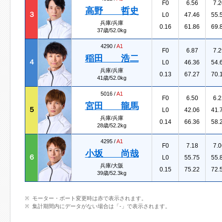
F0
6.56
7.2
高野 哲史
３
L0
47.46
55.
兵庫/兵庫
0.16
61.86
69.
37歳/52.0kg
4290 /
A1
F0
6.87
7.2
稲田 浩二
４
L0
46.36
54.
兵庫/兵庫
0.13
67.27
70.
41歳/52.0kg
5016 /
A1
F0
6.50
6.2
宮田 龍馬
５
L0
42.06
41.
兵庫/兵庫
0.14
66.36
58.
28歳/52.2kg
4295 /
A1
F0
7.18
7.0
小坂 尚哉
６
L0
55.75
55.
兵庫/大阪
0.15
75.22
72.
39歳/52.3kg
モーター・ボート変更時は赤で表示されます。
集計期間内にデータがない場合は「-」で表示されます。