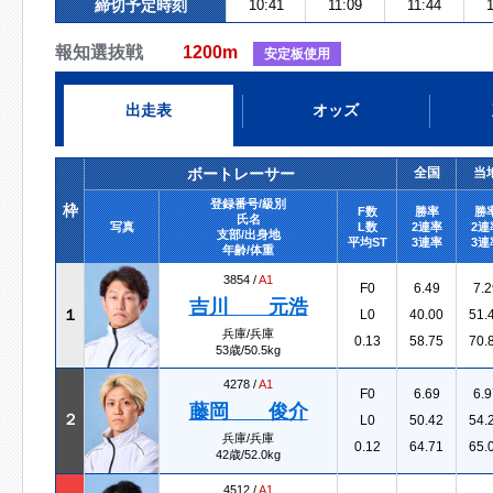
締切予定時刻
10:41
11:09
11:44
1
報知選抜戦
1200m
安定板使用
出走表
オッズ
ボートレーサー
全国
当
登録番号/級別
枠
F数
勝率
勝
氏名
写真
L数
2連率
2連
支部/出身地
平均ST
3連率
3連
年齢/体重
3854 /
A1
F0
6.49
7.2
吉川 元浩
１
L0
40.00
51.
兵庫/兵庫
0.13
58.75
70.
53歳/50.5kg
4278 /
A1
F0
6.69
6.9
藤岡 俊介
２
L0
50.42
54.
兵庫/兵庫
0.12
64.71
65.
42歳/52.0kg
4512 /
A1