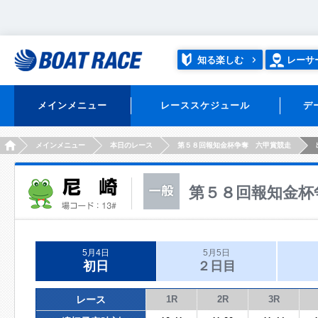
知る楽しむ
レーサ
メインメニュー
レーススケジュール
デ
HOME
メインメニュー
本日のレース
第５８回報知金杯争奪 六甲賞競走
第５８回報知金杯
5月4日
5月5日
初日
２日目
レース
1R
2R
3R