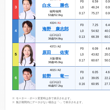
F0
6.59
0.0
白水 勝也
３
L0
46.24
0.0
福岡/福岡
0.17
75.27
0.0
53歳/52.0kg
4324 /
A1
F0
7.25
6.4
海野 康志郎
４
L0
54.92
40.
山口/山口
0.13
66.39
60.
38歳/54.8kg
4372 /
A2
F0
6.09
4.6
原田 佑実
５
L0
43.82
20.
大阪/愛知
0.17
60.67
50.
38歳/45.0kg
4015 /
A2
F0
6.05
4.6
前野 竜一
６
L0
39.05
22.
山口/山口
0.16
60.95
27.
46歳/57.2kg
モーター・ボート変更時は赤で表示されます。
集計期間内にデータがない場合は「-」で表示されます。