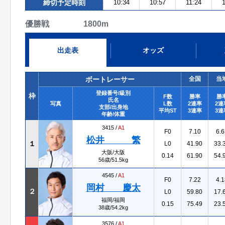
締切予定時刻
10:34
10:57
11:24
優勝戦 1800m
出走表
オッズ
ボートレーサー
全国
当
登録番号/級別
枠
F数
勝率
勝
氏名
写真
L数
2連率
2連
支部/出身地
平均ST
3連率
3連
年齢/体重
3415 /
A1
F0
7.10
6.6
松井 繁
１
L0
41.90
33.
大阪/大阪
0.14
61.90
54.
56歳/51.5kg
4545 /
A1
F0
7.22
4.1
岡村 慶太
２
L0
59.80
17.
福岡/福岡
0.15
75.49
23.
38歳/54.2kg
3576 /
A1