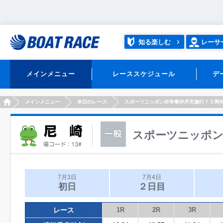
知る楽しむ
レーサ
メインメニュー
レーススケジュール
デ
HOME
メインメニュー
本日のレース
スポーツニッポン杯争奪伊丹市施行７３周
スポーツニッポン
7月3日
7月4日
初日
２日目
レース
1R
2R
3R