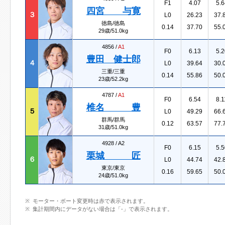
F1
4.07
5.6
四宮 与寛
３
L0
26.23
37.
徳島/徳島
0.14
37.70
55.
29歳/51.0kg
4856 /
A1
F0
6.13
5.2
豊田 健士郎
４
L0
39.64
30.
三重/三重
0.14
55.86
50.
23歳/52.2kg
4787 /
A1
F0
6.54
8.1
椎名 豊
５
L0
49.29
66.
群馬/群馬
0.12
63.57
77.
31歳/51.0kg
4928 /
A2
F0
6.15
5.5
栗城 匠
６
L0
44.74
42.
東京/東京
0.16
59.65
50.
24歳/51.0kg
モーター・ボート変更時は赤で表示されます。
集計期間内にデータがない場合は「-」で表示されます。