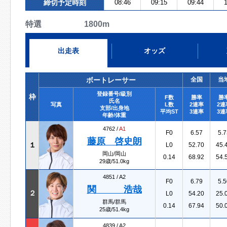
締切予定時刻
08:46
09:15
09:44
1
特選 1800m
出走表
オッズ
ボートレーサー
全国
当
登録番号/級別
枠
F数
勝率
勝
氏名
写真
L数
2連率
2連
支部/出身地
平均ST
3連率
3連
年齢/体重
4762 /
A1
F0
6.57
5.7
藤原 啓史朗
１
L0
52.70
45.
岡山/岡山
0.14
68.92
54.
29歳/51.0kg
4851 /
A2
F0
6.79
5.5
関 浩哉
２
L0
54.20
25.
群馬/群馬
0.14
67.94
50.
25歳/51.4kg
4839 /
A2