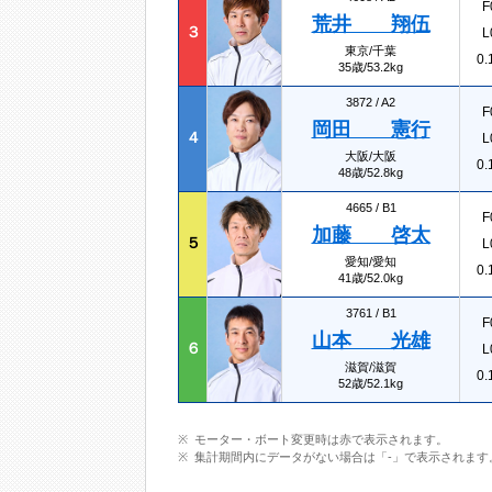
F
荒井 翔伍
３
L
東京/千葉
0.
35歳/53.2kg
3872 /
A2
F
岡田 憲行
４
L
大阪/大阪
0.
48歳/52.8kg
4665 /
B1
F
加藤 啓太
５
L
愛知/愛知
0.
41歳/52.0kg
3761 /
B1
F
山本 光雄
６
L
滋賀/滋賀
0.
52歳/52.1kg
モーター・ボート変更時は赤で表示されます。
集計期間内にデータがない場合は「-」で表示されます