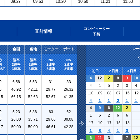
09:27
09:53
10:20
10:50
11:21
11:53
コンピューター
直前情報
予想
レー
全国
当地
モーター
ボート
数
勝率
勝率
No
No
数
2連率
2連率
2連率
2連率
ST
3連率
3連率
3連率
3連率
初日
２日目
３日目
4
12
2
8
3
10
0
6.58
5.53
31
33
4
1
5
2
3
4
0
46.92
42.11
29.77
26.32
.10
.09
.08
.07
.16
.12
15
66.15
52.63
52.67
41.35
４
１
１
２
１
１
4
9
6
12
2
0
5.23
5.86
63
62
1
6
2
6
6
0
26.00
35.71
29.66
30.08
.17
.10
.17
.15
.18
今
17
50.00
50.00
46.61
42.28
１
３
４
１
３
6
11
3
7
12