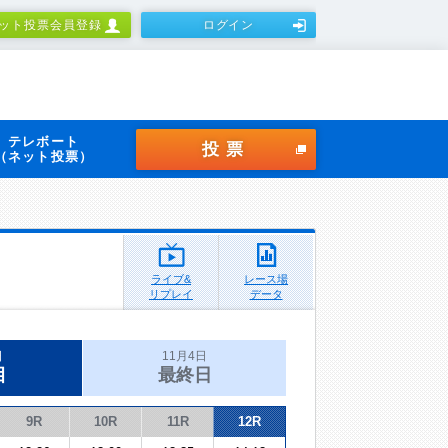
ット投票会員登録
ログイン
テレボート
投票
（ネット投票）
ライブ&
レース場
リプレイ
データ
日
11月4日
目
最終日
9R
10R
11R
12R