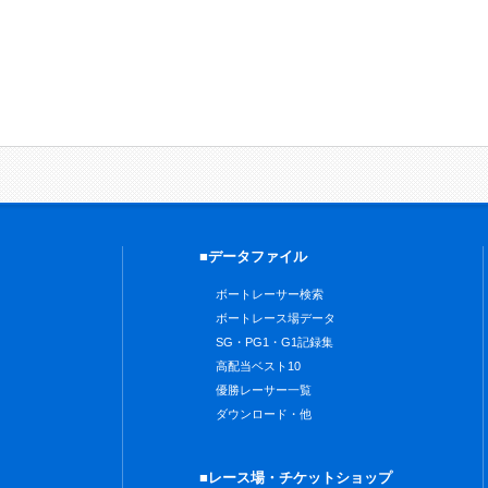
■データファイル
ボートレーサー検索
ボートレース場データ
SG・PG1・G1記録集
高配当ベスト10
優勝レーサー一覧
ダウンロード・他
■レース場・チケットショップ