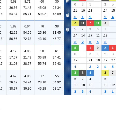
節
0
5.68
8.71
60
30
6
3
1
2
5
0
36.56
71.43
45.08
27.34
.11
.10
.13
.14
.15
16
54.84
85.71
59.02
46.09
成
５
１
１
２
４
2
11
7
11
3
0
5.82
6.64
76
38
5
2
3
6
1
績
0
42.62
54.55
25.86
31.45
.14
.14
.27
.11
.19
18
56.56
72.73
43.10
46.77
２
２
５
５
２
8
1
9
2
6
0
4.12
4.00
50
61
6
3
1
5
3
0
17.57
21.43
36.89
24.41
.19
.21
.10
.19
.27
17
31.08
28.57
55.74
35.43
４
３
２
１
５
3
8
4
3
7
0
4.62
4.06
17
55
6
2
4
5
1
0
26.47
24.24
28.10
34.92
.05
.18
.10
.15
.12
16
38.97
30.30
46.28
53.17
３
５
４
３
１
。