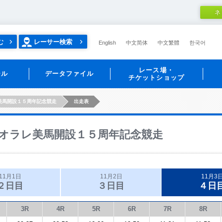
ネ
む
レーサー検索
English
中文简体
中文繁體
한국어
レース場・
ール
データファイル
チケットショップ
美馬開設１５周年記念競走
出走表
オラレ美馬開設１５周年記念競走
11月1日
11月2日
11月3
２日目
３日目
４日
3R
4R
5R
6R
7R
8R