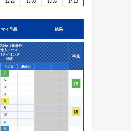
12:26
13:00
13:35
14:13
マイ予想
結果
スNo（艇番色）
進入コース
STタイミング
早見
成績
４日目
最終日
7
6
7R
.18
６
3
5
3R
.18
４
5