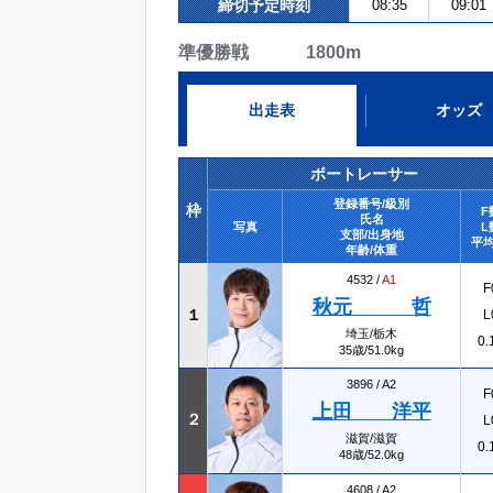
締切予定時刻
08:35
09:01
準優勝戦 1800m
出走表
オッズ
ボートレーサー
登録番号/級別
枠
F
氏名
写真
L
支部/出身地
平均
年齢/体重
4532 /
A1
F
秋元 哲
１
L
埼玉/栃木
0.
35歳/51.0kg
3896 /
A2
F
上田 洋平
２
L
滋賀/滋賀
0.
48歳/52.0kg
4608 /
A2