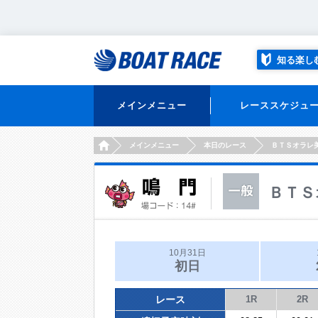
知る楽し
メインメニュー
レーススケジュ
HOME
メインメニュー
本日のレース
ＢＴＳオラレ
ＢＴＳ
10月31日
初日
レース
1R
2R