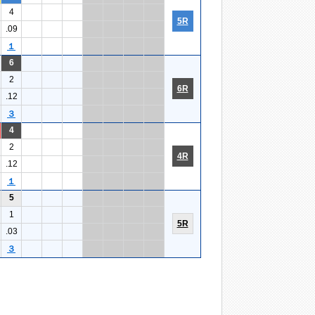
4
5R
.09
１
6
2
6R
.12
３
4
2
4R
.12
１
5
1
5R
.03
３