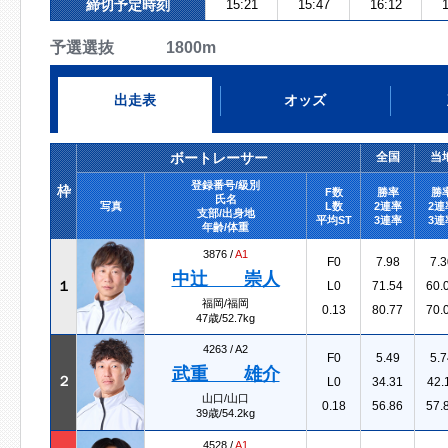
締切予定時刻
15:21
15:47
16:12
1
予選選抜 1800m
出走表
オッズ
ボートレーサー
全国
当
登録番号/級別
枠
F数
勝率
勝
氏名
写真
L数
2連率
2連
支部/出身地
平均ST
3連率
3連
年齢/体重
3876 /
A1
F0
7.98
7.3
中辻 崇人
１
L0
71.54
60.
福岡/福岡
0.13
80.77
70.
47歳/52.7kg
4263 /
A2
F0
5.49
5.7
武重 雄介
２
L0
34.31
42.
山口/山口
0.18
56.86
57.
39歳/54.2kg
4528 /
A1