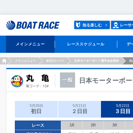
知る楽しむ
レーサ
メインメニュー
レーススケジュール
デ
HOME
メインメニュー
本日のレース
日本モーターボート選手会会長杯
出
日本モーターボー
5月20日
5月21日
5月22日
初日
２日目
３日目
レース
1R
2R
3R