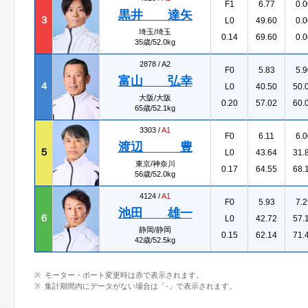
F1
6.77
0.0
黒井 達矢
３
L0
49.60
0.0
埼玉/埼玉
0.14
69.60
0.0
35歳/52.0kg
2878 /
A2
F0
5.83
5.9
富山 弘幸
４
L0
40.50
50.
大阪/大阪
0.20
57.02
60.
65歳/52.1kg
3303 /
A1
F0
6.11
6.0
渡辺 豊
５
L0
43.64
31.
東京/神奈川
0.17
64.55
68.
56歳/52.0kg
4124 /
A1
F0
5.93
7.2
池田 雄一
６
L0
42.72
57.
静岡/静岡
0.15
62.14
71.
42歳/52.5kg
モーター・ボート変更時は赤で表示されます。
集計期間内にデータがない場合は「-」で表示されます。