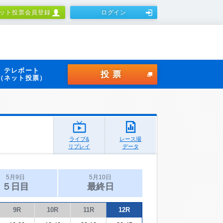
ット投票会員登録
ログイン
テレボート
投票
（ネット投票）
ライブ&
レース場
リプレイ
データ
5月9日
5月10日
５日目
最終日
9R
10R
11R
12R