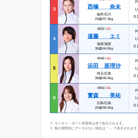
F
西橋 奈未
３
L
福井/石川
0.
29歳/47.0kg
4502 /
A1
F
遠藤 エミ
４
L
滋賀/滋賀
0.
38歳/44.0kg
4546 /
A1
F
浜田 亜理沙
５
L
埼玉/広島
0.
38歳/46.5kg
4963 /
A1
F
實森 美祐
６
L
広島/広島
0.
29歳/46.0kg
モーター・ボート変更時は赤で表示されます。
集計期間内にデータがない場合は「-」で表示されます