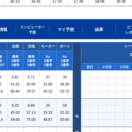
16:13
16:41
17:10
17:39
18:08
18:38
コンピューター
ピ
情報
マイ予想
結果
予想
レ
レー
全国
当地
モーター
ボート
数
勝率
勝率
No
No
数
2連率
2連率
2連率
2連率
ST
3連率
3連率
3連率
3連率
初日
２日目
３日目
0
6.81
6.71
37
34
0
51.61
50.00
31.85
38.30
16
66.94
78.57
45.22
53.72
0
6.20
6.68
25
59
0
45.00
57.14
35.33
32.20
今
14
59.00
75.00
48.67
50.85