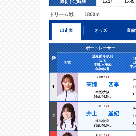
締切予定時刻
15:17
15:45
ドリーム戦 1800m
出走表
オッズ
直前
ボートレーサー
登録番号/級別
枠
F
氏名
写真
L
支部/出身地
平均
年齢/体重
5088 /
A1
F
高憧 四季
１
L
大阪/大阪
0.
26歳/44.5kg
5281 /
A1
F
井上 遥妃
２
L
徳島/徳島
0.
23歳/46.0kg
4961 /
A1