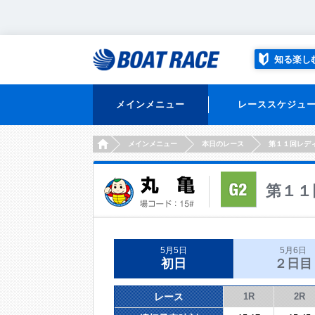
知る楽し
メインメニュー
レーススケジュ
HOME
メインメニュー
本日のレース
第１１回レデ
第１１
5月5日
5月6日
初日
２日目
レース
1R
2R