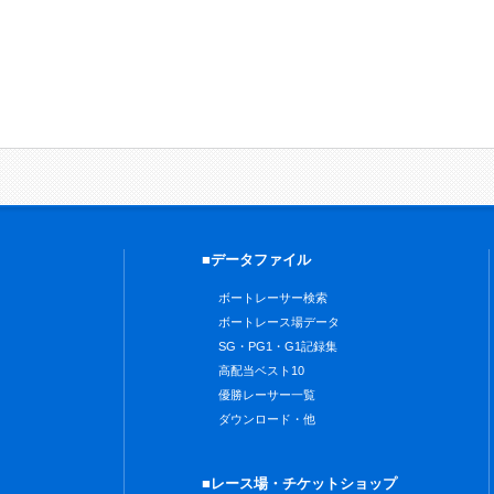
■データファイル
ボートレーサー検索
ボートレース場データ
SG・PG1・G1記録集
高配当ベスト10
優勝レーサー一覧
ダウンロード・他
■レース場・チケットショップ