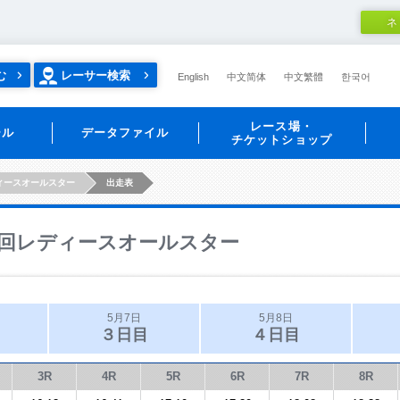
ネ
む
レーサー検索
English
中文简体
中文繁體
한국어
レース場・
ール
データファイル
チケットショップ
ィースオールスター
出走表
回レディースオールスター
5月7日
5月8日
３日目
４日目
3R
4R
5R
6R
7R
8R