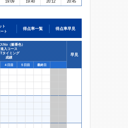
19:09
19:40
20:12
20:45
ット
得点率一覧
得点率早見
ポート
スNo（艇番色）
進入コース
STタイミング
早見
成績
４日目
５日目
最終日