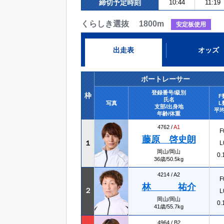
締切予定時刻
10:44
11:19
くらしき選抜 1800m
安定板使用
出走表
オッズ
ボートレーサー
登録番号/級別
枠
F
氏名
写真
L
支部/出身地
平均
年齢/体重
4762 /
A1
F
藤原 啓史朗
１
L
岡山/岡山
0.
36歳/50.5kg
4214 /
A2
F
林 祐介
２
L
岡山/岡山
0.
41歳/55.7kg
4964 /
B2