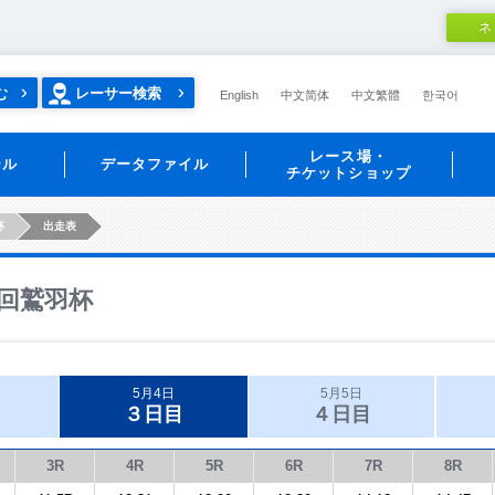
ネ
む
レーサー検索
English
中文简体
中文繁體
한국어
レース場・
ール
データファイル
チケットショップ
杯
出走表
回鷲羽杯
5月4日
5月5日
３日目
４日目
3R
4R
5R
6R
7R
8R