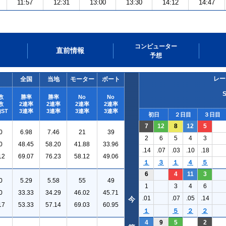
11:57
12:31
13:00
13:30
14:12
14:47
コンピューター
直前情報
予想
レー
全国
当地
モーター
ボート
数
勝率
勝率
No
No
数
2連率
2連率
2連率
2連率
ST
3連率
3連率
3連率
3連率
初日
２日目
３日目
7
12
8
12
5
0
6.98
7.46
21
39
2
6
5
4
3
0
48.45
58.20
41.88
33.96
.14
.07
.03
.10
.18
12
69.07
76.23
58.12
49.06
１
３
１
４
５
6
4
11
3
0
5.29
5.58
55
49
1
3
4
6
0
33.33
34.29
46.02
45.71
.01
.07
.05
.14
今
17
53.33
57.14
69.03
60.95
１
５
２
２
4
9
5
2