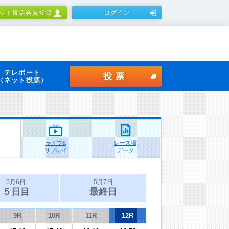
ット投票会員登録
ログイン
テレボート
投票
（ネット投票）
ライブ&
レース場
リプレイ
データ
5月6日
5月7日
５日目
最終日
9R
10R
11R
12R