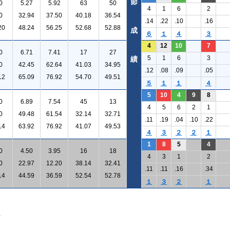
節
0
5.27
5.92
63
50
4
1
6
2
0
32.94
37.50
40.18
36.54
.14
.22
.10
.16
20
48.24
56.25
52.68
52.88
成
６
１
４
３
4
12
10
7
0
6.71
7.41
17
27
5
1
6
3
績
0
42.45
62.64
41.03
34.95
.12
.08
.09
.05
12
65.09
76.92
54.70
49.51
５
１
１
４
5
10
4
9
8
0
6.89
7.54
45
13
4
5
6
2
1
0
49.48
61.54
32.14
32.71
.11
.19
.04
.10
.22
14
63.92
76.92
41.07
49.53
４
３
２
２
１
1
8
5
4
0
4.50
3.95
16
18
4
3
1
2
0
22.97
12.20
38.14
32.41
.11
.11
.16
.34
14
44.59
36.59
52.54
52.78
１
３
２
１
。