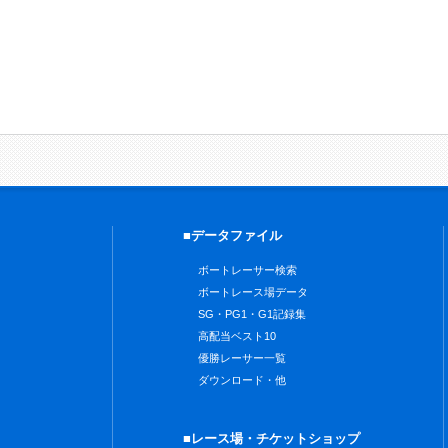
■データファイル
ボートレーサー検索
ボートレース場データ
SG・PG1・G1記録集
高配当ベスト10
優勝レーサー一覧
ダウンロード・他
■レース場・チケットショップ