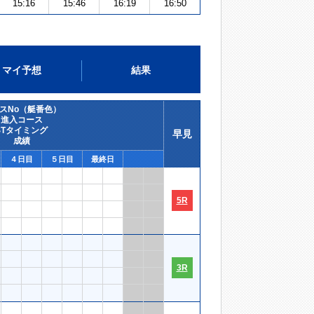
15:16
15:46
16:19
16:50
マイ予想
結果
スNo（艇番色）
進入コース
STタイミング
早見
成績
４日目
５日目
最終日
5R
3R