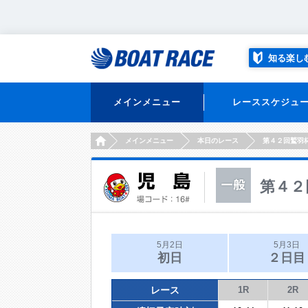
知る楽し
メインメニュー
レーススケジュ
HOME
メインメニュー
本日のレース
第４２回鷲羽
第４２
5月2日
5月3日
初日
２日目
レース
1R
2R