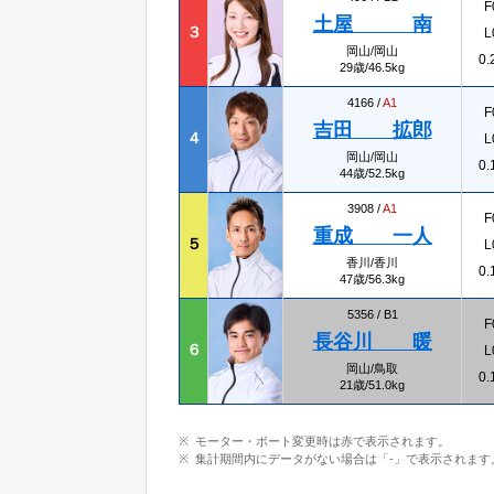
F
土屋 南
３
L
岡山/岡山
0.
29歳/46.5kg
4166 /
A1
F
吉田 拡郎
４
L
岡山/岡山
0.
44歳/52.5kg
3908 /
A1
F
重成 一人
５
L
香川/香川
0.
47歳/56.3kg
5356 /
B1
F
長谷川 暖
６
L
岡山/鳥取
0.
21歳/51.0kg
モーター・ボート変更時は赤で表示されます。
集計期間内にデータがない場合は「-」で表示されます