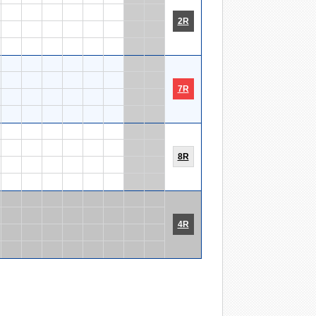
2R
7R
8R
4R