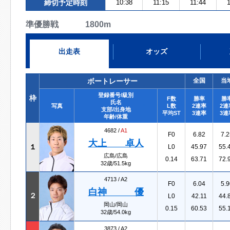
締切予定時刻
10:38
11:15
11:44
1
準優勝戦 1800m
出走表
オッズ
ボートレーサー
全国
当
登録番号/級別
枠
F数
勝率
勝
氏名
写真
L数
2連率
2連
支部/出身地
平均ST
3連率
3連
年齢/体重
4682 /
A1
F0
6.82
7.2
大上 卓人
１
L0
45.97
55.
広島/広島
0.14
63.71
72.
32歳/51.5kg
4713 /
A2
F0
6.04
5.9
白神 優
２
L0
42.11
44.
岡山/岡山
0.15
60.53
55.
32歳/54.0kg
3873 /
A2