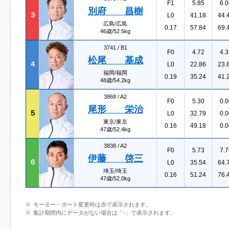
F1
5.85
6.0
別府 昌樹
３
L0
41.18
44.
広島/広島
0.17
57.84
69.
46歳/52.5kg
3741 /
B1
F0
4.72
4.3
松尾 基成
４
L0
22.86
23.
福岡/福岡
0.19
35.24
41.
48歳/54.2kg
3868 /
A2
F0
5.30
0.0
尾形 栄治
５
L0
32.79
0.0
東京/東京
0.16
49.18
0.0
47歳/52.4kg
3838 /
A2
F0
5.73
7.7
伊藤 啓三
６
L0
35.54
64.
埼玉/埼玉
0.16
51.24
76.
47歳/52.0kg
モーター・ボート変更時は赤で表示されます。
集計期間内にデータがない場合は「-」で表示されます。