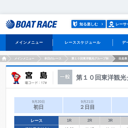
知る楽しむ
レーサ
メインメニュー
レーススケジュール
デ
HOME
メインメニュー
本日のレース
第１０回東洋観光グループ杯
出走表
第１０回東洋観光
9月20日
9月21日
初日
２日目
レース
1R
2R
3R