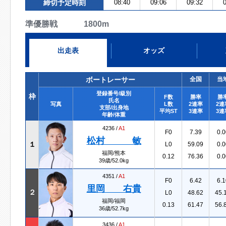
締切予定時刻
08:40
09:06
09:32
0
準優勝戦 1800m
出走表
オッズ
ボートレーサー
全国
当
登録番号/級別
枠
F数
勝率
勝
氏名
写真
L数
2連率
2連
支部/出身地
平均ST
3連率
3連
年齢/体重
4236 /
A1
F0
7.39
0.0
松村 敏
１
L0
59.09
0.0
福岡/熊本
0.12
76.36
0.0
39歳/52.0kg
4351 /
A1
F0
6.42
6.1
里岡 右貴
２
L0
48.62
45.
福岡/福岡
0.13
61.47
56.
36歳/52.7kg
3436 /
A1