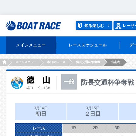
知る楽しむ
レーサ
メインメニュー
レーススケジュール
デ
HOME
メインメニュー
本日のレース
防長交通杯争奪戦
出走表
防長交通杯争奪戦
3月14日
3月15日
初日
２日目
レース
1R
2R
3R