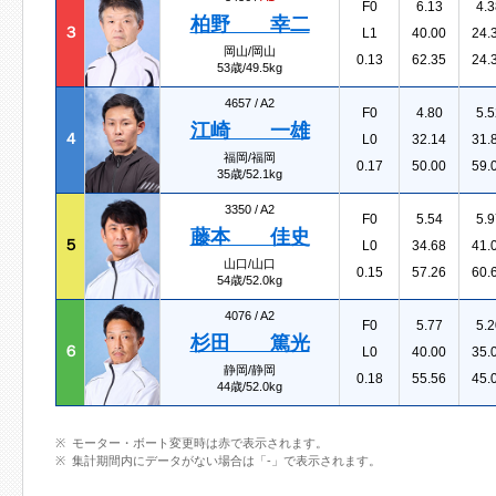
F0
6.13
4.3
柏野 幸二
３
L1
40.00
24.
岡山/岡山
0.13
62.35
24.
53歳/49.5kg
4657 /
A2
F0
4.80
5.5
江崎 一雄
４
L0
32.14
31.
福岡/福岡
0.17
50.00
59.
35歳/52.1kg
3350 /
A2
F0
5.54
5.9
藤本 佳史
５
L0
34.68
41.
山口/山口
0.15
57.26
60.
54歳/52.0kg
4076 /
A2
F0
5.77
5.2
杉田 篤光
６
L0
40.00
35.
静岡/静岡
0.18
55.56
45.
44歳/52.0kg
モーター・ボート変更時は赤で表示されます。
集計期間内にデータがない場合は「-」で表示されます。