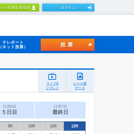
ット投票会員登録
ログイン
テレボート
投票
（ネット投票）
ライブ&
レース場
リプレイ
データ
11月6日
11月7日
５日目
最終日
9R
10R
11R
12R