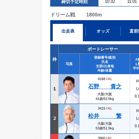
締切予定時刻
10:32
11:01
ドリーム戦 1800m
出走表
オッズ
直前
ボートレーサー
登録番号/級別
枠
F
氏名
写真
L
支部/出身地
平均
年齢/体重
4168 /
A1
F
石野 貴之
１
L
大阪/大阪
0.
41歳/52.0kg
3415 /
A1
F
松井 繁
２
L
大阪/大阪
0.
53歳/51.5kg
3960 /
A1