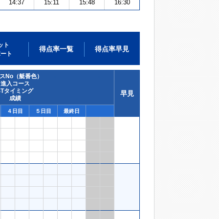
14:37
15:11
15:48
16:30
ット
得点率一覧
得点率早見
ポート
スNo（艇番色）
進入コース
STタイミング
早見
成績
４日目
５日目
最終日