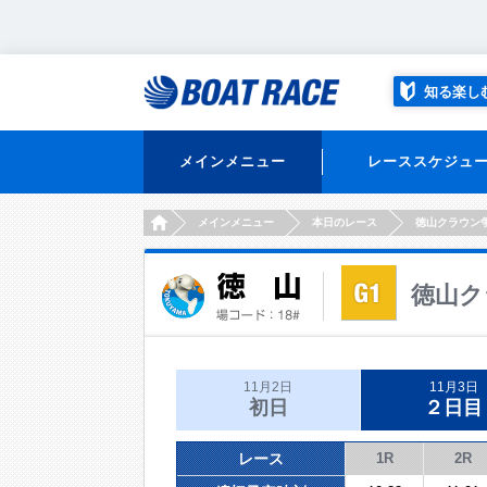
知る楽し
メインメニュー
レーススケジュ
HOME
メインメニュー
本日のレース
徳山クラウン
徳山ク
11月2日
11月3日
初日
２日目
レース
1R
2R