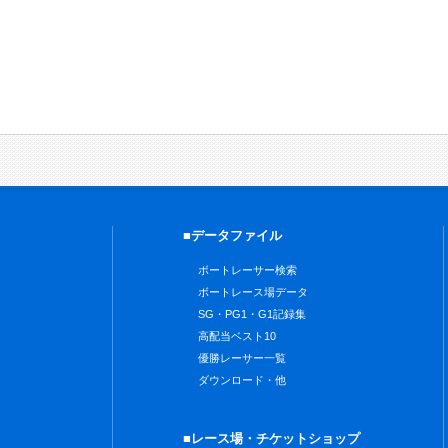
■データファイル
ボートレーサー検索
ボートレース場データ
SG・PG1・G1記録集
高配当ベスト10
優勝レーサー一覧
ダウンロード・他
■レース場・チケットショップ