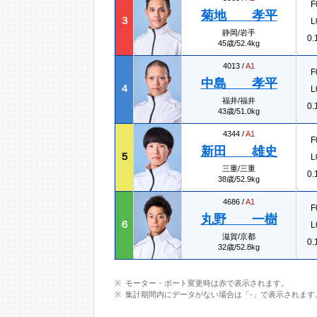
F
菊地 孝平
３
L
静岡/岩手
0.
45歳/52.4kg
4013 /
A1
F
中島 孝平
４
L
福井/福井
0.
43歳/51.0kg
4344 /
A1
F
新田 雄史
５
L
三重/三重
0.
38歳/52.9kg
4686 /
A1
F
丸野 一樹
６
L
滋賀/京都
0.
32歳/52.8kg
モーター・ボート変更時は赤で表示されます。
集計期間内にデータがない場合は「-」で表示されます