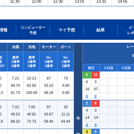
11:30
12:00
12:30
13:01
13:33
14:05
コンピューター
ピ
情報
マイ予想
結果
予想
レ
レー
全国
当地
モーター
ボート
数
勝率
勝率
No
No
数
2連率
2連率
2連率
2連率
ST
3連率
3連率
3連率
3連率
初日
２日目
３日目
6
11
0
7.21
10.13
67
73
6
3
0
40.74
62.50
33.10
0.00
.16
.07
13
61.73
100.00
48.28
0.00
５
２
2
8
0
7.22
7.05
57
32
4
3
0
49.53
40.91
43.67
11.11
.14
.14
今
16
68.22
72.73
59.49
44.44
３
３
3
9