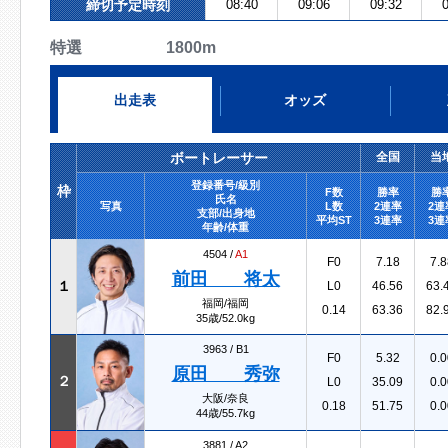
締切予定時刻
08:40
09:06
09:32
0
特選 1800m
出走表
オッズ
ボートレーサー
全国
当
登録番号/級別
枠
F数
勝率
勝
氏名
写真
L数
2連率
2連
支部/出身地
平均ST
3連率
3連
年齢/体重
4504 /
A1
F0
7.18
7.8
前田 将太
１
L0
46.56
63.
福岡/福岡
0.14
63.36
82.
35歳/52.0kg
3963 /
B1
F0
5.32
0.0
原田 秀弥
２
L0
35.09
0.0
大阪/奈良
0.18
51.75
0.0
44歳/55.7kg
3881 /
A2