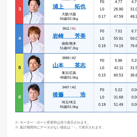
F0
4.77
4.7
浦上 拓也
３
L0
26.90
31.
大阪/大阪
0.17
47.59
48.
50歳/52.0kg
3611 /
A1
F0
7.01
6.7
岩崎 芳美
４
L0
55.91
50.
徳島/熊本
0.16
74.19
76.
51歳/47.2kg
3888 /
A2
F0
5.96
5.2
山本 英志
５
L0
42.11
31.
東京/広島
0.15
60.53
36.
48歳/51.0kg
3497 /
A2
F0
5.22
0.0
後藤 浩
６
L0
31.68
0.0
埼玉/埼玉
0.19
51.49
0.0
55歳/51.0kg
モーター・ボート変更時は赤で表示されます。
集計期間内にデータがない場合は「-」で表示されます。