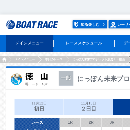
知る楽しむ
レーサ
メインメニュー
レーススケジュール
デ
HOME
メインメニュー
本日のレース
にっぽん未来プロジェクト競走ｉｎ徳山
にっぽん未来プロ
11月12日
11月13日
初日
２日目
レース
1R
2R
3R