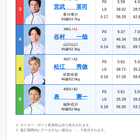
F0
5.59
4.3
宮武 英司
３
L0
38.02
28.
香川/香川
0.17
56.20
42.
54歳/53.7kg
3961 /
A1
F0
6.37
7.0
谷村 一哉
４
L0
46.34
55.
山口/山口
0.14
56.91
69.
45歳/52.3kg
4027 /
A2
F0
5.62
5.3
松江 秀徳
５
L0
38.71
35.
佐賀/佐賀
0.16
57.26
58.
46歳/52.0kg
4003 /
A2
F0
5.61
5.5
表 憲一
６
L0
35.29
26.
福井/石川
0.18
56.30
53.
46歳/52.6kg
モーター・ボート変更時は赤で表示されます。
集計期間内にデータがない場合は「-」で表示されます。