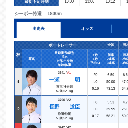
締切予定時刻
13:00
13:06
13:12
1
シーボー特選 1800m
出走表
オッズ
ボートレーサー
全国
当
登録番号/級別
枠
F数
勝率
勝
氏名
写真
L数
2連率
2連
支部/出身地
平均ST
3連率
3連
年齢/体重
3641 /
A1
F0
6.59
6.6
一瀬 明
１
L0
50.00
47.
東京/神奈川
0.16
73.13
64.
52歳/52.0kg
3796 /
A2
F0
5.53
4.7
長野 道臣
２
L0
39.55
25.
静岡/静岡
0.17
58.21
50.
50歳/52.5kg
3442 /
A2