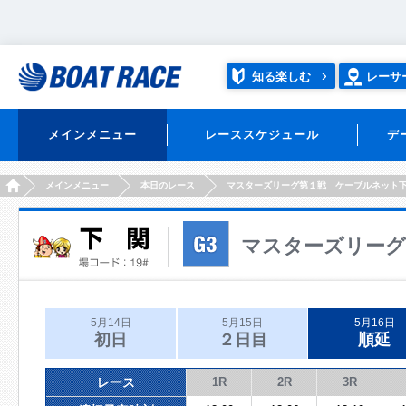
知る楽しむ
レーサ
メインメニュー
レーススケジュール
デ
HOME
メインメニュー
本日のレース
マスターズリーグ第１戦 ケーブルネット
マスターズリーグ
5月14日
5月15日
5月16日
初日
２日目
順延
レース
1R
2R
3R