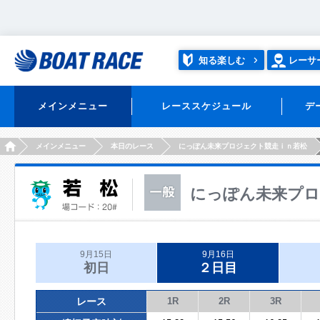
知る楽しむ
レーサ
メインメニュー
レーススケジュール
デ
HOME
メインメニュー
本日のレース
にっぽん未来プロジェクト競走ｉｎ若松
にっぽん未来プロ
9月15日
9月16日
初日
２日目
レース
1R
2R
3R