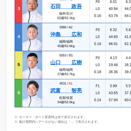
F0
6.01
6.3
石田 政吾
３
L0
40.94
44.
福井/石川
0.16
63.78
64.
52歳/52.1kg
3986 /
A2
F0
6.32
5.8
沖島 広和
４
L0
44.60
41.
福岡/福岡
0.16
66.91
62.
45歳/52.6kg
5053 /
B1
F0
4.13
4.4
山口 広樹
５
L0
19.48
26.
福岡/福岡
0.18
36.36
39.
27歳/52.7kg
4531 /
A1
F1
5.99
5.5
武富 智亮
６
L0
43.65
37.
佐賀/佐賀
0.14
57.94
60.
34歳/52.6kg
モーター・ボート変更時は赤で表示されます。
集計期間内にデータがない場合は「-」で表示されます。