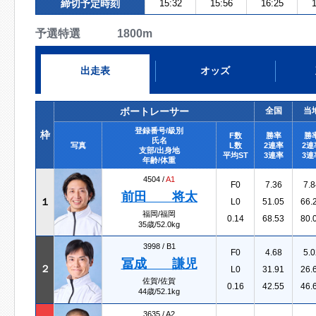
締切予定時刻
15:32
15:56
16:25
1
予選特選 1800m
出走表
オッズ
ボートレーサー
全国
当
登録番号/級別
枠
F数
勝率
勝
氏名
写真
L数
2連率
2連
支部/出身地
平均ST
3連率
3連
年齢/体重
4504 /
A1
F0
7.36
7.8
前田 将太
１
L0
51.05
66.
福岡/福岡
0.14
68.53
80.
35歳/52.0kg
3998 /
B1
F0
4.68
5.0
冨成 謙児
２
L0
31.91
26.
佐賀/佐賀
0.16
42.55
46.
44歳/52.1kg
3635 /
A2