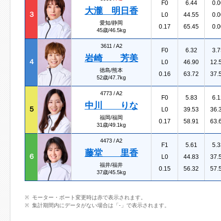
F0
6.44
0.0
大瀧 明日香
３
L0
44.55
0.0
愛知/静岡
0.17
65.45
0.0
45歳/46.5kg
3611 /
A2
F0
6.32
3.7
岩崎 芳美
４
L0
46.90
12.
徳島/熊本
0.16
63.72
37.
52歳/47.7kg
4773 /
A2
F0
5.83
6.1
中川 りな
５
L0
39.53
36.
福岡/福岡
0.17
58.91
63.
31歳/49.1kg
4473 /
A2
F1
5.61
5.3
藤堂 里香
６
L0
44.83
37.
福井/福井
0.15
56.32
57.
37歳/45.5kg
モーター・ボート変更時は赤で表示されます。
集計期間内にデータがない場合は「-」で表示されます。