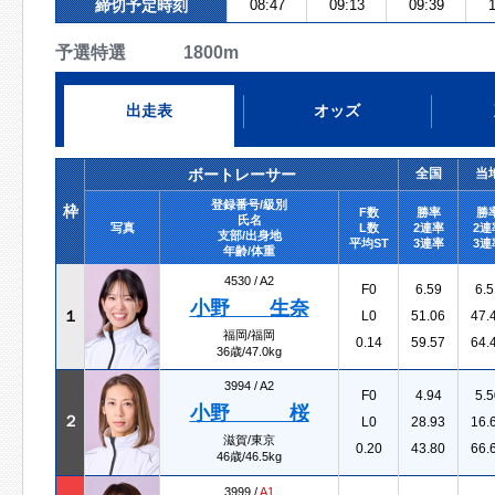
締切予定時刻
08:47
09:13
09:39
1
予選特選 1800m
出走表
オッズ
ボートレーサー
全国
当
登録番号/級別
枠
F数
勝率
勝
氏名
写真
L数
2連率
2連
支部/出身地
平均ST
3連率
3連
年齢/体重
4530 /
A2
F0
6.59
6.5
小野 生奈
１
L0
51.06
47.
福岡/福岡
0.14
59.57
64.
36歳/47.0kg
3994 /
A2
F0
4.94
5.5
小野 桜
２
L0
28.93
16.
滋賀/東京
0.20
43.80
66.
46歳/46.5kg
3999 /
A1