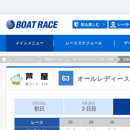
知る楽しむ
レーサ
メインメニュー
レーススケジュール
デ
HOME
メインメニュー
本日のレース
オールレディース マクール杯
出走
オールレディース
5月25日
5月26日
初日
２日目
レース
1R
2R
3R