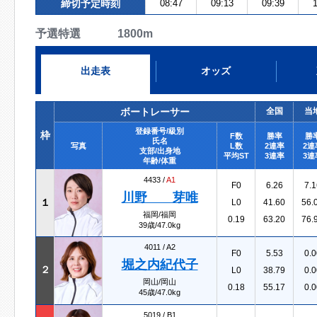
締切予定時刻
08:47
09:13
09:39
1
予選特選 1800m
出走表
オッズ
ボートレーサー
全国
当
登録番号/級別
枠
F数
勝率
勝
氏名
写真
L数
2連率
2連
支部/出身地
平均ST
3連率
3連
年齢/体重
4433 /
A1
F0
6.26
7.1
川野 芽唯
１
L0
41.60
56.
福岡/福岡
0.19
63.20
76.
39歳/47.0kg
4011 /
A2
F0
5.53
0.0
堀之内紀代子
２
L0
38.79
0.0
岡山/岡山
0.18
55.17
0.0
45歳/47.0kg
5019 /
B1