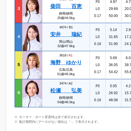
F0
4.97
4.7
柴田 百恵
３
L0
29.69
20.
静岡/静岡
0.17
50.00
30.
25歳/44.5kg
4974 /
B1
F0
5.14
2.9
安井 瑞紀
４
L0
31.65
17.
岡山/岡山
0.16
51.90
24.
32歳/47.6kg
3618 /
A1
F0
5.69
6.0
海野 ゆかり
５
L0
36.05
39.
広島/広島
0.17
54.42
55.
51歳/45.0kg
3474 /
A2
F0
5.05
4.2
松瀬 弘美
６
L0
26.92
15.
静岡/静岡
0.16
48.08
31.
54歳/46.5kg
モーター・ボート変更時は赤で表示されます。
集計期間内にデータがない場合は「-」で表示されます。