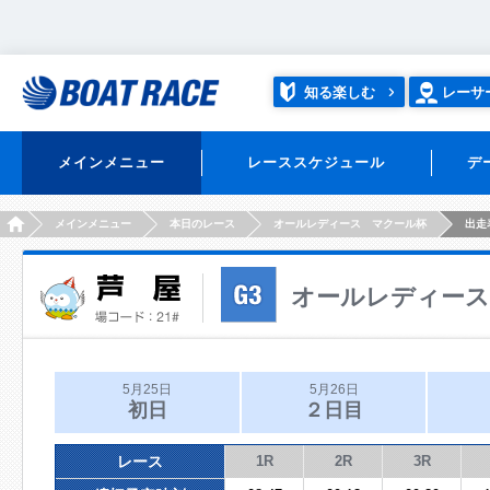
知る楽しむ
レーサ
メインメニュー
レーススケジュール
デ
HOME
メインメニュー
本日のレース
オールレディース マクール杯
出走
オールレディース
5月25日
5月26日
初日
２日目
レース
1R
2R
3R