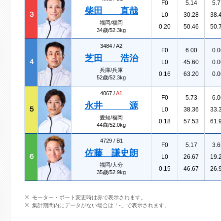
F0
5.14
5.7
柴田 直哉
３
L0
30.28
38.
福岡/福岡
0.20
50.46
50.
34歳/52.3kg
3484 /
A2
F0
6.00
0.0
芝田 浩治
４
L0
45.60
0.0
兵庫/兵庫
0.16
63.20
0.0
52歳/52.3kg
4067 /
A1
F0
5.73
6.0
永井 源
５
L0
38.36
33.
愛知/福岡
0.18
57.53
61.
44歳/52.0kg
4729 /
B1
F0
5.17
3.6
佐藤 謙史朗
６
L0
26.67
19.
福岡/大分
0.15
46.67
26.
35歳/52.9kg
モーター・ボート変更時は赤で表示されます。
集計期間内にデータがない場合は「-」で表示されます。