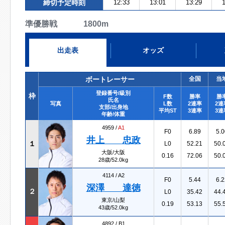
締切予定時刻
12:33
13:01
13:29
1
準優勝戦 1800m
出走表
オッズ
ボートレーサー
全国
当
登録番号/級別
枠
F数
勝率
勝
氏名
写真
L数
2連率
2連
支部/出身地
平均ST
3連率
3連
年齢/体重
4959 /
A1
F0
6.89
5.0
井上 忠政
１
L0
52.21
50.
大阪/大阪
0.16
72.06
50.
28歳/52.0kg
4114 /
A2
F0
5.44
6.2
深澤 達徳
２
L0
35.42
44.
東京/山梨
0.19
53.13
55.
43歳/52.0kg
4892 /
B1