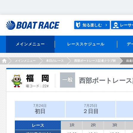
知る楽しむ
レーサ
メインメニュー
レーススケジュール
デ
HOME
メインメニュー
本日のレース
西部ボートレース記者クラブ杯
出走
西部ボートレース
7月24日
7月25日
初日
２日目
レース
1R
2R
3R