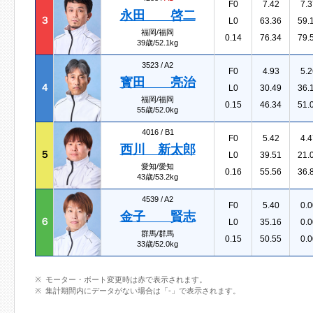
F0
7.42
7.3
永田 啓二
３
L0
63.36
59.
福岡/福岡
0.14
76.34
79.
39歳/52.1kg
3523 /
A2
F0
4.93
5.2
寳田 亮治
４
L0
30.49
36.
福岡/福岡
0.15
46.34
51.
55歳/52.0kg
4016 /
B1
F0
5.42
4.4
西川 新太郎
５
L0
39.51
21.
愛知/愛知
0.16
55.56
36.
43歳/53.2kg
4539 /
A2
F0
5.40
0.0
金子 賢志
６
L0
35.16
0.0
群馬/群馬
0.15
50.55
0.0
33歳/52.0kg
モーター・ボート変更時は赤で表示されます。
集計期間内にデータがない場合は「-」で表示されます。