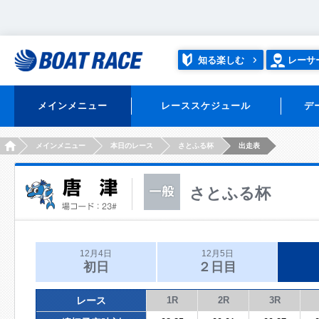
知る楽しむ
レーサ
メインメニュー
レーススケジュール
デ
HOME
メインメニュー
本日のレース
さとふる杯
出走表
さとふる杯
12月4日
12月5日
初日
２日目
レース
1R
2R
3R