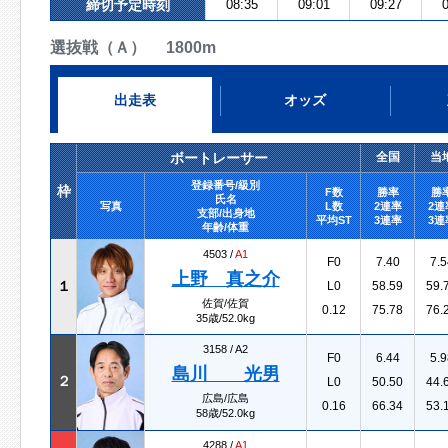
締切予定時刻
08:35
09:01
09:27
0
選抜戦（Ａ） 1800m
出走表
オッズ
ボートレーサー
全国
当
登録番号/級別
枠
F数
勝率
勝
氏名
写真
L数
2連率
2連
支部/出身地
平均ST
3連率
3連
年齢/体重
4503 /
A1
F0
7.40
7.5
上野 真之介
１
L0
58.59
59.
佐賀/佐賀
0.12
75.78
76.
35歳/52.0kg
3158 /
A2
F0
6.44
5.9
島川 光男
２
L0
50.50
44.
広島/広島
0.16
66.34
53.
58歳/52.0kg
4288 /
A1