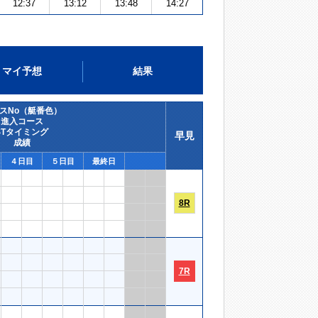
12:37
13:12
13:48
14:27
マイ予想
結果
スNo（艇番色）
進入コース
STタイミング
早見
成績
４日目
５日目
最終日
8R
7R