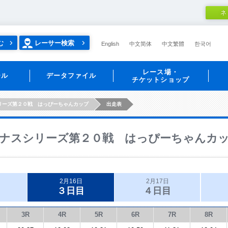
ネ
む
レーサー検索
English
中文简体
中文繁體
한국어
レース場・
ール
データファイル
チケットショップ
リーズ第２０戦 はっぴーちゃんカップ
出走表
ナスシリーズ第２０戦 はっぴーちゃんカ
2月16日
2月17日
３日目
４日目
3R
4R
5R
6R
7R
8R