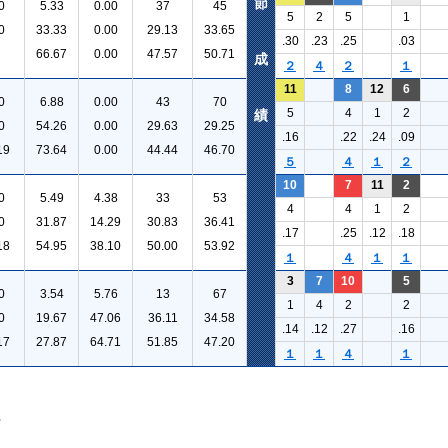
節
0
5.33
0.00
37
45
5
2
5
1
0
33.33
0.00
29.13
33.65
.30
.23
.25
.03
66.67
0.00
47.57
50.71
成
２
４
２
１
11
8
12
6
0
6.88
0.00
43
70
5
4
1
2
績
0
54.26
0.00
29.63
29.25
.16
.22
.24
.09
19
73.64
0.00
44.44
46.70
５
４
１
２
10
7
11
2
0
5.49
4.38
33
53
4
4
1
2
0
31.87
14.29
30.83
36.41
.17
.25
.12
.18
18
54.95
38.10
50.00
53.92
１
４
１
１
3
7
10
5
0
3.54
5.76
13
67
1
4
2
2
0
19.67
47.06
36.11
34.58
.14
.12
.27
.16
17
27.87
64.71
51.85
47.20
１
１
４
１
。