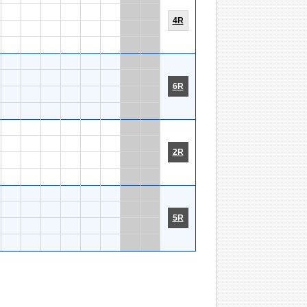
4R
6R
2R
5R