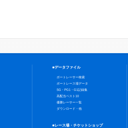
■データファイル
ボートレーサー検索
ボートレース場データ
SG・PG1・G1記録集
高配当ベスト10
優勝レーサー一覧
ダウンロード・他
■レース場・チケットショップ