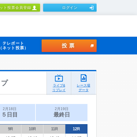
ット投票会員登録
ログイン
テレボート
投票
（ネット投票）
ップ
ライブ&
レース場
リプレイ
データ
2月18日
2月19日
５日目
最終日
9R
10R
11R
12R