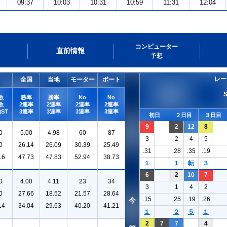
09:37
10:03
10:31
10:59
11:31
12:04
コンピューター
直前情報
予想
レー
全国
当地
モーター
ボート
数
勝率
勝率
No
No
数
2連率
2連率
2連率
2連率
ST
3連率
3連率
3連率
3連率
初日
２日目
３日目
9
2
12
8
0
5.00
4.98
60
87
3
2
4
5
0
26.14
26.09
30.39
25.49
.31
.28
.35
.19
16
47.73
47.83
52.94
38.73
１
１
転
３
6
2
10
7
0
4.00
4.11
23
34
3
1
4
2
0
27.66
18.52
21.57
28.64
.15
.25
.19
.26
今
14
34.04
29.63
40.20
41.21
１
２
５
１
2
7
7
4