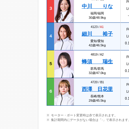
F
中川 りな
３
L
福岡/福岡
-
30歳/48.9kg
4123 /
A1
F
細川 裕子
４
L
愛知/愛知
0.
42歳/46.5kg
4819 /
A2
F
蜂須 瑞生
５
L
群馬/群馬
0.
32歳/47.0kg
4720 /
B1
F
西澤 日花里
６
L
長崎/熊本
0.
29歳/45.5kg
モーター・ボート変更時は赤で表示されます。
集計期間内にデータがない場合は「-」で表示されます