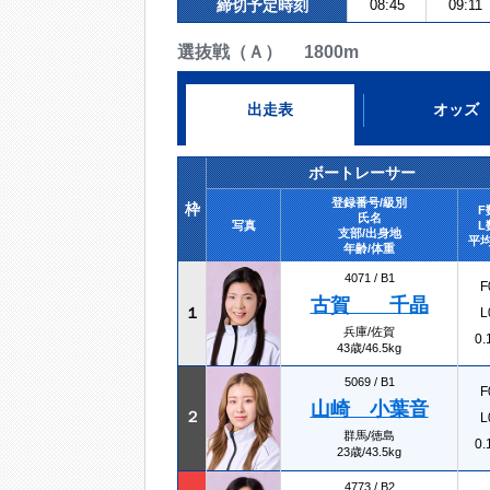
締切予定時刻
08:45
09:11
選抜戦（Ａ） 1800m
出走表
オッズ
ボートレーサー
登録番号/級別
枠
F
氏名
写真
L
支部/出身地
平均
年齢/体重
4071 /
B1
F
古賀 千晶
１
L
兵庫/佐賀
0.
43歳/46.5kg
5069 /
B1
F
山崎 小葉音
２
L
群馬/徳島
0.
23歳/43.5kg
4773 /
B2