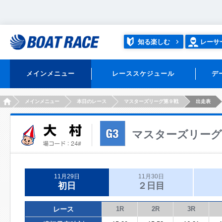
知る楽しむ
レーサ
メインメニュー
レーススケジュール
デ
HOME
メインメニュー
本日のレース
マスターズリーグ第９戦
出走表
マスターズリーグ
11月29日
11月30日
初日
２日目
レース
1R
2R
3R