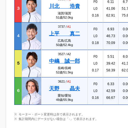
F0
6.11
6.7
川北 浩貴
３
L0
41.06
51.
滋賀/滋賀
0.16
62.91
75.
51歳/52.0kg
3737 /
A1
F0
6.93
0.0
上平 真二
４
L0
46.73
0.0
広島/広島
0.18
70.09
0.0
50歳/52.4kg
3527 /
A2
F0
5.51
6.0
中嶋 誠一郎
５
L0
39.42
41.
長崎/長崎
0.17
58.39
62.
52歳/51.5kg
3621 /
A1
F0
6.33
0.0
天野 晶夫
６
L0
42.59
0.0
愛知/愛知
0.16
66.67
0.0
49歳/55.9kg
モーター・ボート変更時は赤で表示されます。
集計期間内にデータがない場合は「-」で表示されます。