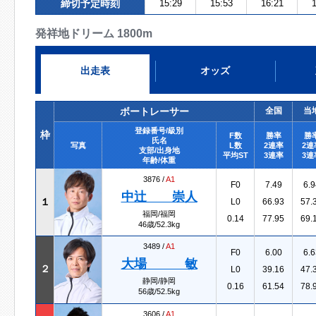
締切予定時刻
15:29
15:53
16:21
1
発祥地ドリーム 1800m
出走表
オッズ
ボートレーサー
全国
当
登録番号/級別
枠
F数
勝率
勝
氏名
写真
L数
2連率
2連
支部/出身地
平均ST
3連率
3連
年齢/体重
3876 /
A1
F0
7.49
6.9
中辻 崇人
１
L0
66.93
57.
福岡/福岡
0.14
77.95
69.
46歳/52.3kg
3489 /
A1
F0
6.00
6.6
大場 敏
２
L0
39.16
47.
静岡/静岡
0.16
61.54
78.
56歳/52.5kg
3606 /
A1