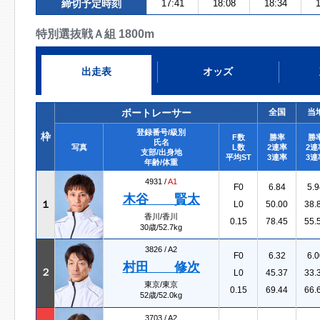
締切予定時刻
17:41
18:08
18:34
1
特別選抜戦Ａ組 1800m
出走表
オッズ
ボートレーサー
全国
当
登録番号/級別
枠
F数
勝率
勝
氏名
写真
L数
2連率
2連
支部/出身地
平均ST
3連率
3連
年齢/体重
4931 /
A1
F0
6.84
5.9
木谷 賢太
１
L0
50.00
38.
香川/香川
0.15
78.45
55.
30歳/52.7kg
3826 /
A2
F0
6.32
6.0
村田 修次
２
L0
45.37
33.
東京/東京
0.15
69.44
66.
52歳/52.0kg
3703 /
A2