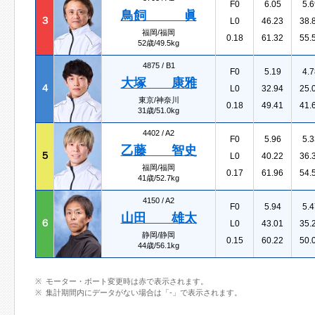
F0
6.05
5.6
鳥飼 眞
３
L0
46.23
38.
福岡/福岡
0.18
61.32
55.
52歳/49.5kg
4875 /
B1
F0
5.19
4.7
大塚 康雅
４
L0
32.94
25.
東京/神奈川
0.18
49.41
41.
31歳/51.0kg
4402 /
A2
F0
5.96
5.3
乙藤 智史
５
L0
40.22
36.
福岡/福岡
0.17
61.96
54.
41歳/52.7kg
4150 /
A2
F0
5.94
5.4
山田 雄太
６
L0
43.01
35.
静岡/静岡
0.15
60.22
50.
44歳/56.1kg
モーター・ボート変更時は赤で表示されます。
集計期間内にデータがない場合は「-」で表示されます。