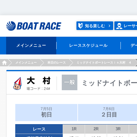
知る楽しむ
レーサ
メインメニュー
レーススケジュール
デ
HOME
メインメニュー
本日のレース
ミッドナイトボートレースｉｎ大村 ４
ミッドナイトボー
7月5日
7月6日
初日
２日目
レース
1R
2R
3R