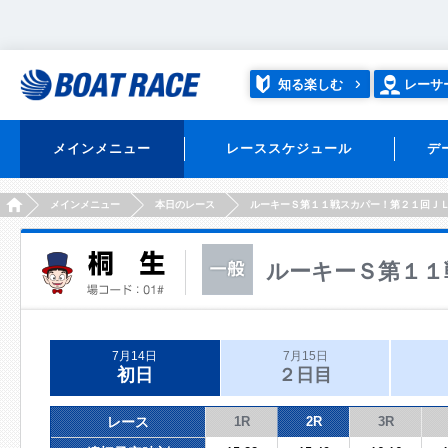
知る楽しむ
レーサ
メインメニュー
レーススケジュール
デ
HOME
メインメニュー
本日のレース
ルーキーＳ第１１戦スカパー！第２１回Ｊ
ルーキーＳ第１１
7月14日
7月15日
初日
２日目
レース
1R
2R
3R