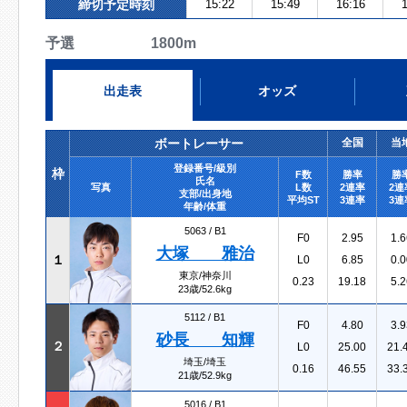
締切予定時刻
15:22
15:49
16:16
1
予選 1800m
出走表
オッズ
ボートレーサー
全国
当
登録番号/級別
枠
F数
勝率
勝
氏名
写真
L数
2連率
2連
支部/出身地
平均ST
3連率
3連
年齢/体重
5063 /
B1
F0
2.95
1.6
大塚 雅治
１
L0
6.85
0.0
東京/神奈川
0.23
19.18
5.2
23歳/52.6kg
5112 /
B1
F0
4.80
3.9
砂長 知輝
２
L0
25.00
21.
埼玉/埼玉
0.16
46.55
33.
21歳/52.9kg
5016 /
B1