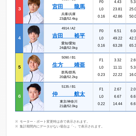
F0
4.43
5.3
宮田 龍馬
３
L0
23.81
25.
兵庫/兵庫
0.16
42.86
50.
23歳/52.4kg
4914 /
A2
F0
6.51
6.0
吉田 裕平
４
L0
49.22
42.
愛知/愛知
0.16
63.28
65.
24歳/52.0kg
5090 /
B1
F1
3.32
2.6
生方 靖亜
５
L0
11.11
5.3
群馬/群馬
0.23
22.22
16.
20歳/52.2kg
5135 /
B1
F1
2.67
2.0
仲 航太
６
L0
6.67
6.6
東京/神奈川
0.22
14.44
6.6
21歳/52.0kg
モーター・ボート変更時は赤で表示されます。
集計期間内にデータがない場合は「-」で表示されます。