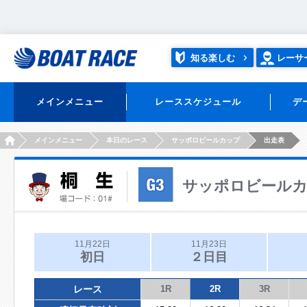
知る楽しむ
レーサ
メインメニュー
レーススケジュール
デ
HOME
メインメニュー
本日のレース
サッポロビールカップ
出走表
サッポロビール
11月22日
11月23日
初日
２日目
レース
1R
2R
3R