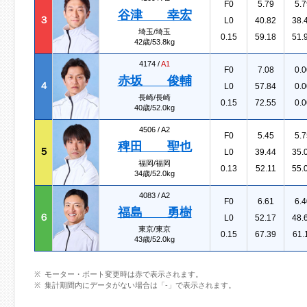
F0
5.79
5.7
谷津 幸宏
３
L0
40.82
38.
埼玉/埼玉
0.15
59.18
51.
42歳/53.8kg
4174 /
A1
F0
7.08
0.0
赤坂 俊輔
４
L0
57.84
0.0
長崎/長崎
0.15
72.55
0.0
40歳/52.0kg
4506 /
A2
F0
5.45
5.7
稗田 聖也
５
L0
39.44
35.
福岡/福岡
0.13
52.11
55.
34歳/52.0kg
4083 /
A2
F0
6.61
6.4
福島 勇樹
６
L0
52.17
48.
東京/東京
0.15
67.39
61.
43歳/52.0kg
モーター・ボート変更時は赤で表示されます。
集計期間内にデータがない場合は「-」で表示されます。