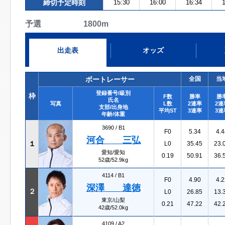
締切予定時刻
15:30
16:00
16:34
1
予選 1800m
出走表
オッズ
ボートレーサー
全国
当
登録番号/級別
枠
F数
勝率
勝
氏名
写真
L数
2連率
2連
支部/出身地
平均ST
3連率
3連
年齢/体重
3690 /
B1
F0
5.34
4.4
河合 三弘
１
L0
35.45
23.
愛知/愛知
0.19
50.91
36.
52歳/52.9kg
4114 /
B1
F0
4.90
4.2
深澤 達徳
２
L0
26.85
13.
東京/山梨
0.21
47.22
42.
42歳/52.0kg
4109 /
A2