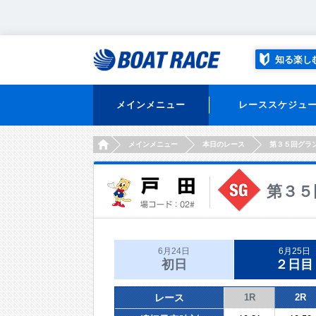
知る楽し
メインメニュー
レーススケジュ
HOME
メインメニュー
本日のレース
第３５回グラ
第３５
6月24日
6月25日
初日
２日目
レース
1R
2R