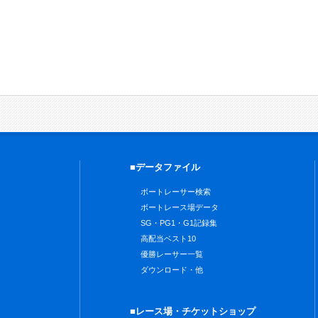
■データファイル
ボートレーサー検索
ボートレース場データ
SG・PG1・G1記録集
高配当ベスト10
優勝レーサー一覧
ダウンロード・他
■レース場・チケットショップ