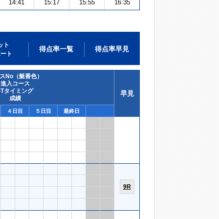
14:41
15:17
15:55
16:35
ット
得点率一覧
得点率早見
ポート
スNo（艇番色）
進入コース
STタイミング
早見
成績
４日目
５日目
最終日
9R