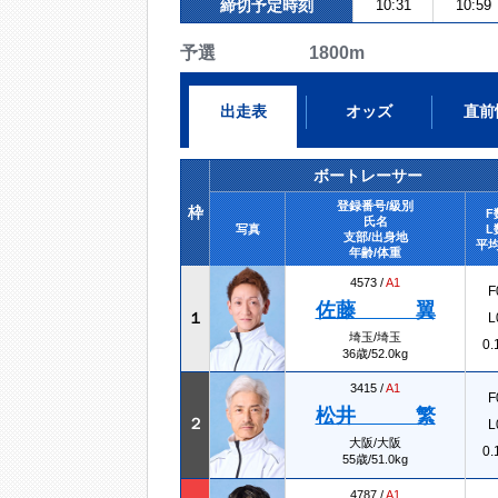
締切予定時刻
10:31
10:59
予選 1800m
出走表
オッズ
直前
ボートレーサー
登録番号/級別
枠
F
氏名
写真
L
支部/出身地
平均
年齢/体重
4573 /
A1
F
佐藤 翼
１
L
埼玉/埼玉
0.
36歳/52.0kg
3415 /
A1
F
松井 繁
２
L
大阪/大阪
0.
55歳/51.0kg
4787 /
A1