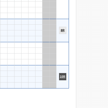
8R
10R