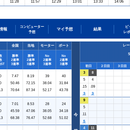
11:28
11:57
12:29
13:01
13:33
14:06
コンピューター
ピ
情報
マイ予想
結果
予想
レ
レー
全国
当地
モーター
ボート
数
勝率
勝率
No
No
数
2連率
2連率
2連率
2連率
ST
3連率
3連率
3連率
3連率
初日
２日目
３日目
3
8
0
7.47
8.19
39
40
5
4
0
50.46
72.15
38.04
31.84
.15
.09
13
70.64
87.34
52.17
43.78
３
３
9
0
7.01
8.53
28
24
5
0
45.59
47.06
38.05
34.18
.11
今
13
68.38
76.47
52.68
51.02
５
4
11