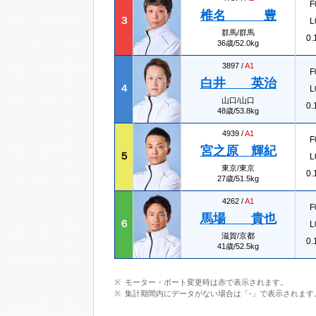
F
椎名 豊
３
L
群馬/群馬
0.
36歳/52.0kg
3897 /
A1
F
白井 英治
４
L
山口/山口
0.
48歳/53.8kg
4939 /
A1
F
宮之原 輝紀
５
L
東京/東京
0.
27歳/51.5kg
4262 /
A1
F
馬場 貴也
６
L
滋賀/京都
0.
41歳/52.5kg
モーター・ボート変更時は赤で表示されます。
集計期間内にデータがない場合は「-」で表示されます