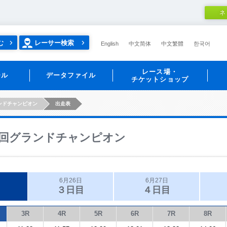
ネ
む
レーサー検索
English
中文简体
中文繁體
한국어
レース場・
ール
データファイル
チケットショップ
ンドチャンピオン
出走表
回グランドチャンピオン
6月26日
6月27日
３日目
４日目
3R
4R
5R
6R
7R
8R