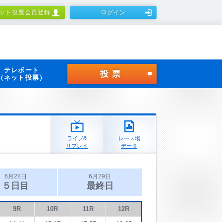
ット投票会員登録
ログイン
テレボート
投票
（ネット投票）
ライブ&
レース場
リプレイ
データ
6月28日
6月29日
５日目
最終日
9R
10R
11R
12R