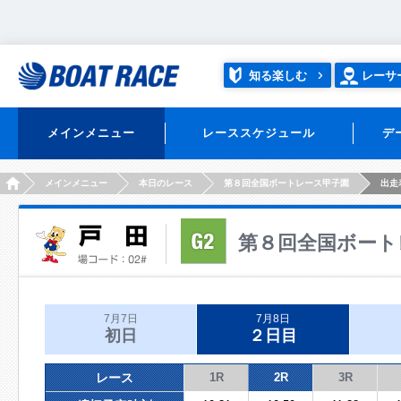
知る楽しむ
レーサ
メインメニュー
レーススケジュール
デ
HOME
メインメニュー
本日のレース
第８回全国ボートレース甲子園
出走
第８回全国ボート
7月7日
7月8日
初日
２日目
レース
1R
2R
3R