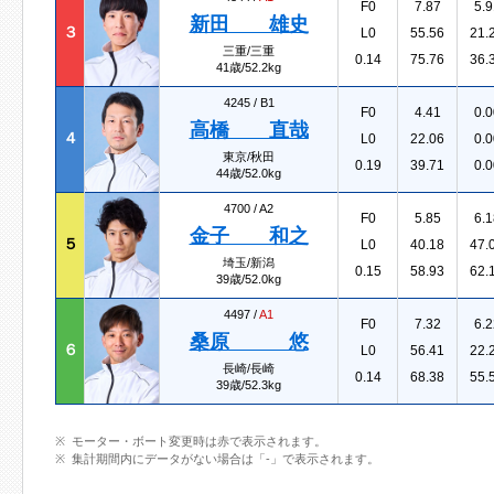
F0
7.87
5.9
新田 雄史
３
L0
55.56
21.
三重/三重
0.14
75.76
36.
41歳/52.2kg
4245 /
B1
F0
4.41
0.0
高橋 直哉
４
L0
22.06
0.0
東京/秋田
0.19
39.71
0.0
44歳/52.0kg
4700 /
A2
F0
5.85
6.1
金子 和之
５
L0
40.18
47.
埼玉/新潟
0.15
58.93
62.
39歳/52.0kg
4497 /
A1
F0
7.32
6.2
桑原 悠
６
L0
56.41
22.
長崎/長崎
0.14
68.38
55.
39歳/52.3kg
モーター・ボート変更時は赤で表示されます。
集計期間内にデータがない場合は「-」で表示されます。