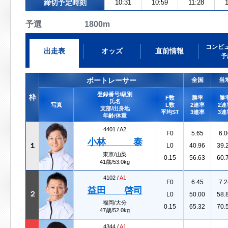
締切予定時刻
10:31
10:59
11:28
予選 1800m
コンピ
出走表
オッズ
直前情報
予
ボートレーサー
全国
当
登録番号/級別
枠
F数
勝率
勝
氏名
写真
L数
2連率
2連
支部/出身地
平均ST
3連率
3連
年齢/体重
4401 /
A2
F0
5.65
6.0
小林 泰
１
L0
40.96
39.
東京/山梨
0.15
56.63
60.
41歳/53.0kg
4102 /
A1
F0
6.45
7.2
益田 啓司
２
L0
50.00
58.
福岡/大分
0.15
65.32
70.
47歳/52.0kg
4344 /
A1