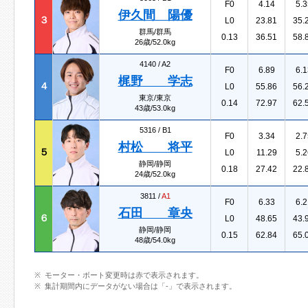
F0
4.14
5.3
伊久間 陽優
３
L0
23.81
35.
群馬/群馬
0.13
36.51
58.
26歳/52.0kg
4140 /
A2
F0
6.89
6.1
梶野 学志
４
L0
55.86
56.
東京/東京
0.14
72.97
62.
43歳/53.0kg
5316 /
B1
F0
3.34
2.7
村松 将平
５
L0
11.29
5.2
静岡/静岡
0.18
27.42
22.
24歳/52.0kg
3811 /
A1
F0
6.33
6.2
石田 章央
６
L0
48.65
43.
静岡/静岡
0.15
62.84
65.
48歳/54.0kg
モーター・ボート変更時は赤で表示されます。
集計期間内にデータがない場合は「-」で表示されます。