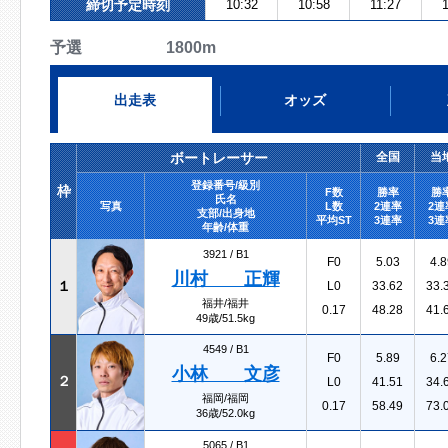
締切予定時刻
10:32
10:58
11:27
予選 1800m
出走表
オッズ
ボートレーサー
全国
当
登録番号/級別
枠
F数
勝率
勝
氏名
写真
L数
2連率
2連
支部/出身地
平均ST
3連率
3連
年齢/体重
3921 /
B1
F0
5.03
4.8
川村 正輝
１
L0
33.62
33.
福井/福井
0.17
48.28
41.
49歳/51.5kg
4549 /
B1
F0
5.89
6.2
小林 文彦
２
L0
41.51
34.
福岡/福岡
0.17
58.49
73.
36歳/52.0kg
5065 /
B1