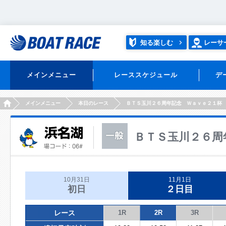
知る楽しむ
レーサ
メインメニュー
レーススケジュール
デ
HOME
メインメニュー
本日のレース
ＢＴＳ玉川２６周年記念 Ｗａｖｅ２１杯
ＢＴＳ玉川２６周
10月31日
11月1日
初日
２日目
レース
1R
2R
3R