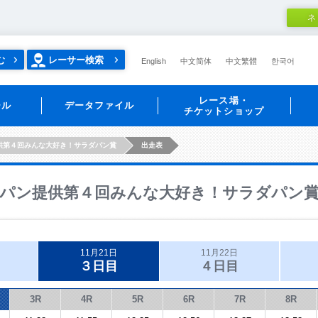
ネ
む
レーサー検索
English
中文简体
中文繁體
한국어
レース場・
ール
データファイル
チケットショップ
供第４回みんな大好き！サラダパン賞
出走表
パン提供第４回みんな大好き！サラダパン
11月21日
11月22日
３日目
４日目
3R
4R
5R
6R
7R
8R