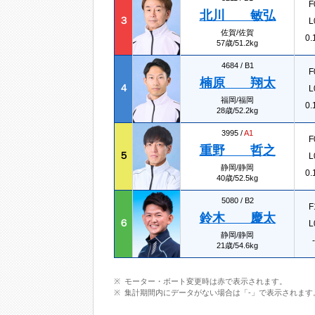
F
北川 敏弘
３
L
佐賀/佐賀
0.
57歳/51.2kg
4684 /
B1
F
楠原 翔太
４
L
福岡/福岡
0.
28歳/52.2kg
3995 /
A1
F
重野 哲之
５
L
静岡/静岡
0.
40歳/52.5kg
5080 /
B2
F
鈴木 慶太
６
L
静岡/静岡
-
21歳/54.6kg
モーター・ボート変更時は赤で表示されます。
集計期間内にデータがない場合は「-」で表示されます