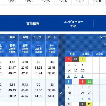
11:28
11:55
12:25
12:56
13:27
13:58
コンピューター
直前情報
予想
レー
全国
当地
モーター
ボート
数
勝率
勝率
No
No
数
2連率
2連率
2連率
2連率
ST
3連率
3連率
3連率
3連率
初日
２日目
３日目
5
10
3
0
4.43
4.58
60
44
3
2
5
0
23.47
21.05
38.52
23.58
.14
.15
.20
20
40.82
42.11
55.74
38.68
４
５
４
9
2
12
0
5.84
5.43
20
33
4
3
6
0
49.43
40.48
33.06
33.62
.20
.24
.22
今
18
58.62
47.62
44.35
54.31
５
４
６
8
2
11