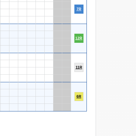
7R
12R
11R
6R