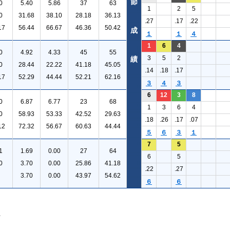
節
0
5.40
5.86
37
63
1
2
5
0
31.68
38.10
28.18
36.13
.27
.17
.22
17
56.44
66.67
46.36
50.42
成
１
１
４
1
6
4
0
4.92
4.33
45
55
3
5
2
績
0
28.44
22.22
41.18
45.05
.14
.18
.17
17
52.29
44.44
52.21
62.16
３
４
３
6
12
3
8
0
6.87
6.77
23
68
1
3
6
4
0
58.93
53.33
42.52
29.63
.18
.26
.17
.07
12
72.32
56.67
60.63
44.44
５
６
３
１
7
5
1
1.69
0.00
27
64
6
5
0
3.70
0.00
25.86
41.18
.22
.27
3.70
0.00
43.97
54.62
６
６
。