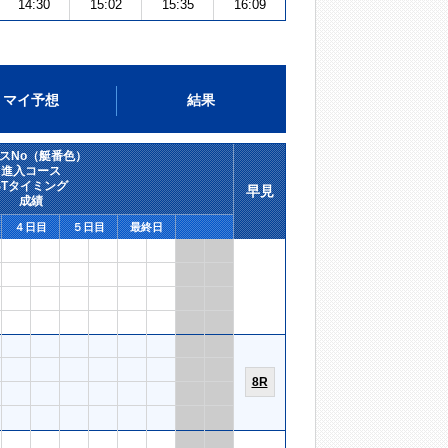
14:30
15:02
15:35
16:09
マイ予想
結果
スNo（艇番色）
進入コース
STタイミング
早見
成績
４日目
５日目
最終日
8R