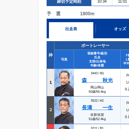
締切予定時刻
10:34
11:01
予 選 1800m
出走表
オッズ
ボートレーサー
登録番号/級別
枠
F
氏名
写真
L
支部/出身地
平均
年齢/体重
3443 /
B1
F
森 秋光
１
L
岡山/岡山
0.
50歳/56.4kg
3522 /
A2
F
長溝 一生
２
L
佐賀/佐賀
0.
51歳/52.4kg
3211 /
B1