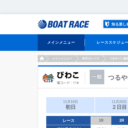
知る楽し
メインメニュー
レーススケジュ
HOME
メインメニュー
本日のレース
つるやパン提
つるや
11月19日
11月20日
初日
２日目
レース
1R
2R