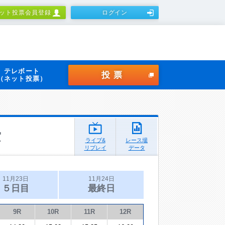
ット投票会員登録
ログイン
テレボート
投票
（ネット投票）
賞
ライブ&
レース場
リプレイ
データ
11月23日
11月24日
５日目
最終日
9R
10R
11R
12R