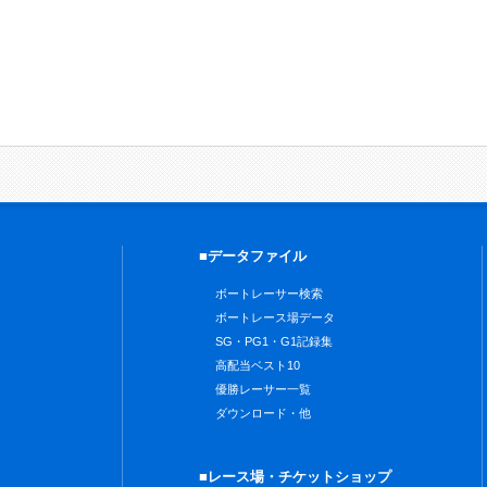
■データファイル
ボートレーサー検索
ボートレース場データ
SG・PG1・G1記録集
高配当ベスト10
優勝レーサー一覧
ダウンロード・他
■レース場・チケットショップ