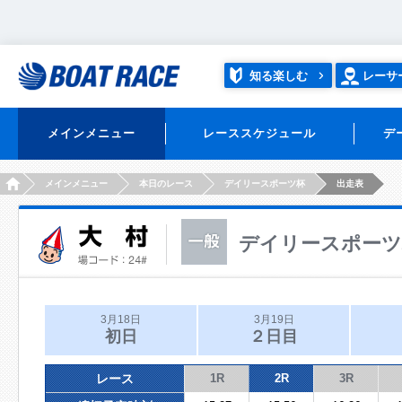
知る楽しむ
レーサ
メインメニュー
レーススケジュール
デ
HOME
メインメニュー
本日のレース
デイリースポーツ杯
出走表
デイリースポーツ
3月18日
3月19日
初日
２日目
レース
1R
2R
3R