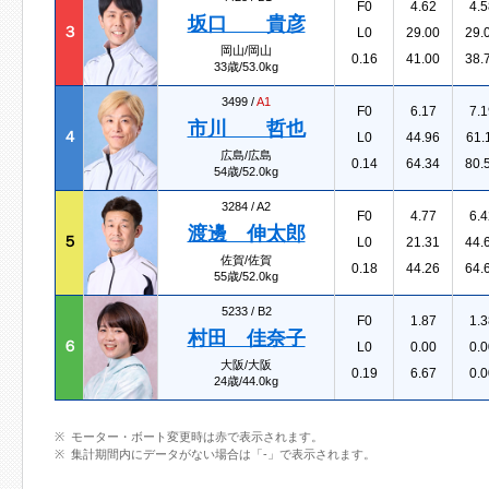
F0
4.62
4.5
坂口 貴彦
３
L0
29.00
29.
岡山/岡山
0.16
41.00
38.
33歳/53.0kg
3499 /
A1
F0
6.17
7.1
市川 哲也
４
L0
44.96
61.
広島/広島
0.14
64.34
80.
54歳/52.0kg
3284 /
A2
F0
4.77
6.4
渡邊 伸太郎
５
L0
21.31
44.
佐賀/佐賀
0.18
44.26
64.
55歳/52.0kg
5233 /
B2
F0
1.87
1.3
村田 佳奈子
６
L0
0.00
0.0
大阪/大阪
0.19
6.67
0.0
24歳/44.0kg
モーター・ボート変更時は赤で表示されます。
集計期間内にデータがない場合は「-」で表示されます。