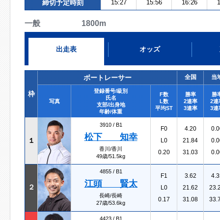
締切予定時刻
15:27
15:56
16:26
1
一般 1800m
出走表
オッズ
ボートレーサー
全国
当
登録番号/級別
枠
F数
勝率
勝
氏名
写真
L数
2連率
2連
支部/出身地
平均ST
3連率
3連
年齢/体重
3910 /
B1
F0
4.20
0.0
松下 知幸
１
L0
21.84
0.0
香川/香川
0.20
31.03
0.0
49歳/51.5kg
4855 /
B1
F1
3.62
4.3
江頭 賢太
２
L0
21.62
23.
長崎/長崎
0.17
31.08
33.
27歳/53.6kg
4423 /
B1