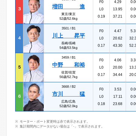
F0
4.29
0.0
増田 進
３
L0
13.95
0.0
東京/東京
0.19
37.21
0.0
52歳/52.6kg
3501 /
B1
F0
4.47
5.3
川上 昇平
４
L0
20.62
32.
長崎/長崎
0.17
43.30
52.
54歳/53.5kg
3459 /
B1
F0
4.06
3.3
中野 和裕
５
L0
20.00
13.
佐賀/佐賀
0.17
34.44
20.
56歳/52.7kg
3668 /
B2
F0
3.53
0.0
市川 猛
６
L0
17.11
0.0
広島/広島
0.18
23.68
0.0
52歳/52.0kg
モーター・ボート変更時は赤で表示されます。
集計期間内にデータがない場合は「-」で表示されます。