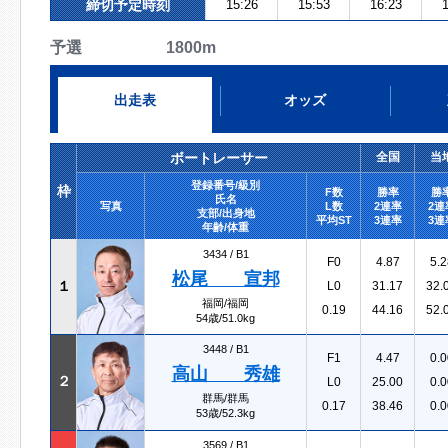
締切予定時刻
15:26
15:53
16:23
1
予選 1800m
出走表
オッズ
ボートレーサー
全国
当
登録番号/級別
枠
F数
勝率
勝
氏名
写真
L数
2連率
2連
支部/出身地
平均ST
3連率
3連
年齢/体重
3434 /
B1
F0
4.87
5.2
松尾 宣邦
１
L0
31.17
32.
福岡/福岡
0.19
44.16
52.
54歳/51.0kg
3448 /
B1
F1
4.47
0.0
高山 秀雄
２
L0
25.00
0.0
群馬/群馬
0.17
38.46
0.0
53歳/52.3kg
3569 /
B1