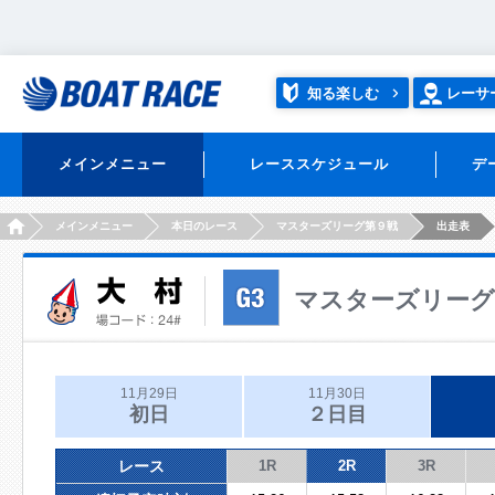
知る楽しむ
レーサ
メインメニュー
レーススケジュール
デ
HOME
メインメニュー
本日のレース
マスターズリーグ第９戦
出走表
マスターズリーグ
11月29日
11月30日
初日
２日目
レース
1R
2R
3R