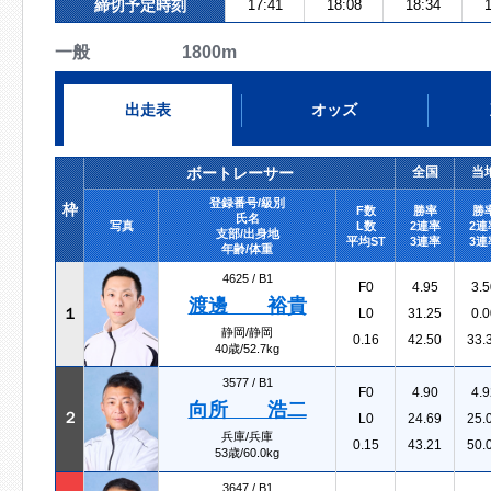
締切予定時刻
17:41
18:08
18:34
1
一般 1800m
出走表
オッズ
ボートレーサー
全国
当
登録番号/級別
枠
F数
勝率
勝
氏名
写真
L数
2連率
2連
支部/出身地
平均ST
3連率
3連
年齢/体重
4625 /
B1
F0
4.95
3.5
渡邊 裕貴
１
L0
31.25
0.0
静岡/静岡
0.16
42.50
33.
40歳/52.7kg
3577 /
B1
F0
4.90
4.9
向所 浩二
２
L0
24.69
25.
兵庫/兵庫
0.15
43.21
50.
53歳/60.0kg
3647 /
B1