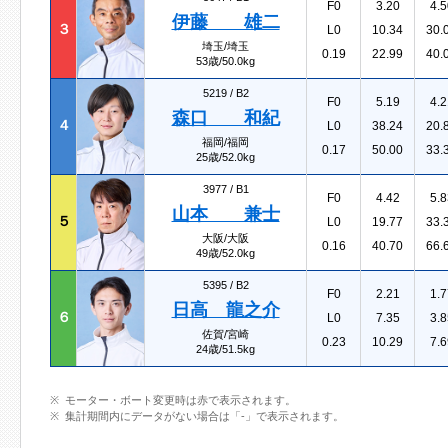
F0
3.20
4.5
伊藤 雄二
３
L0
10.34
30.
埼玉/埼玉
0.19
22.99
40.
53歳/50.0kg
5219 /
B2
F0
5.19
4.2
森口 和紀
４
L0
38.24
20.
福岡/福岡
0.17
50.00
33.
25歳/52.0kg
3977 /
B1
F0
4.42
5.8
山本 兼士
５
L0
19.77
33.
大阪/大阪
0.16
40.70
66.
49歳/52.0kg
5395 /
B2
F0
2.21
1.7
日高 龍之介
６
L0
7.35
3.8
佐賀/宮崎
0.23
10.29
7.6
24歳/51.5kg
モーター・ボート変更時は赤で表示されます。
集計期間内にデータがない場合は「-」で表示されます。