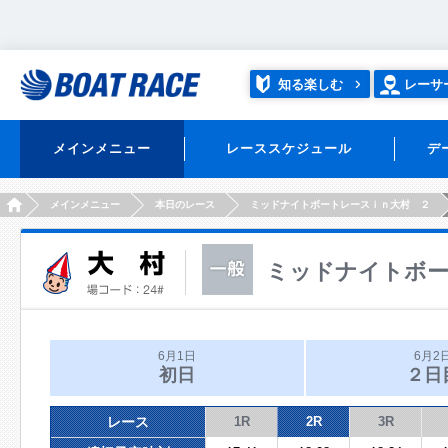
知る楽しむ
レーサ
メインメニュー
レーススケジュール
デ
HOME
メインメニュー
本日のレース
ミッドナイトボートレースｉｎ大村 ２
ミッドナイトボー
6月1日
6月2
初日
２日
レース
1R
2R
3R