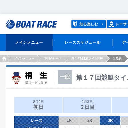
知る楽しむ
レーサ
メインメニュー
レーススケジュール
デ
HOME
メインメニュー
本日のレース
第１７回競艇タイムス杯
出走表
第１７回競艇タイ
2月2日
2月3日
初日
２日目
レース
1R
2R
3R