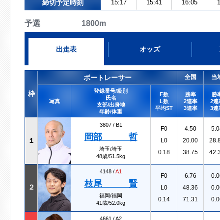
締切予定時刻
15:17
15:41
16:05
1
予選 1800m
出走表
オッズ
ボートレーサー
全国
当
登録番号/級別
枠
F数
勝率
勝
氏名
写真
L数
2連率
2連
支部/出身地
平均ST
3連率
3連
年齢/体重
3807 /
B1
F0
4.50
5.0
岡部 哲
１
L0
20.00
28.
埼玉/埼玉
0.18
38.75
42.
48歳/51.5kg
4148 /
A1
F0
6.76
0.0
枝尾 賢
２
L0
48.36
0.0
福岡/福岡
0.14
71.31
0.0
41歳/52.0kg
4661 /
A2