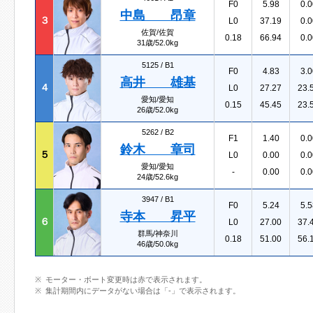
F0
5.98
0.0
中島 昂章
３
L0
37.19
0.0
佐賀/佐賀
0.18
66.94
0.0
31歳/52.0kg
5125 /
B1
F0
4.83
3.0
高井 雄基
４
L0
27.27
23.
愛知/愛知
0.15
45.45
23.
26歳/52.0kg
5262 /
B2
F1
1.40
0.0
鈴木 章司
５
L0
0.00
0.0
愛知/愛知
-
0.00
0.0
24歳/52.6kg
3947 /
B1
F0
5.24
5.5
寺本 昇平
６
L0
27.00
37.
群馬/神奈川
0.18
51.00
56.
46歳/50.0kg
モーター・ボート変更時は赤で表示されます。
集計期間内にデータがない場合は「-」で表示されます。