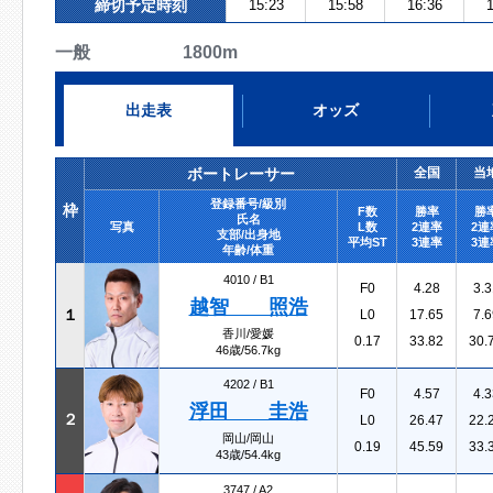
締切予定時刻
15:23
15:58
16:36
1
一般 1800m
出走表
オッズ
ボートレーサー
全国
当
登録番号/級別
枠
F数
勝率
勝
氏名
写真
L数
2連率
2連
支部/出身地
平均ST
3連率
3連
年齢/体重
4010 /
B1
F0
4.28
3.3
越智 照浩
１
L0
17.65
7.6
香川/愛媛
0.17
33.82
30.
46歳/56.7kg
4202 /
B1
F0
4.57
4.3
浮田 圭浩
２
L0
26.47
22.
岡山/岡山
0.19
45.59
33.
43歳/54.4kg
3747 /
A2