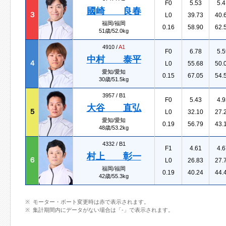
F0
5.53
5.4
國崎 良春
３
L0
39.73
40.
福岡/福岡
0.16
58.90
62.
51歳/52.0kg
4910 /
A1
F0
6.78
5.5
中村 泰平
４
L0
55.68
50.
愛知/愛知
0.15
67.05
54.
30歳/51.5kg
3957 /
B1
F0
5.43
4.9
大谷 直弘
５
L0
32.10
27.
愛知/愛知
0.19
56.79
43.
48歳/53.2kg
4332 /
B1
F1
4.61
4.6
村上 彰一
６
L0
26.83
27.
福岡/福岡
0.19
40.24
44.
42歳/55.3kg
モーター・ボート変更時は赤で表示されます。
集計期間内にデータがない場合は「-」で表示されます。