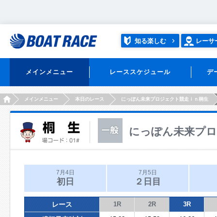
知る楽しむ
レーサ
メインメニュー
レーススケジュール
デ
HOME
メインメニュー
本日のレース
にっぽん未来プロジェクト競走ｉｎ桐生
にっぽん未来プロ
7月4日
7月5日
初日
２日目
レース
1R
2R
3R