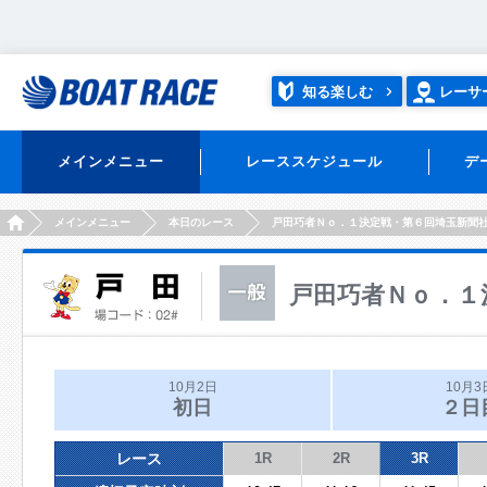
知る楽しむ
レーサ
メインメニュー
レーススケジュール
デ
HOME
メインメニュー
本日のレース
戸田巧者Ｎｏ．１決定戦・第６回埼玉新聞
戸田巧者Ｎｏ．１
10月2日
10月3
初日
２日
レース
1R
2R
3R