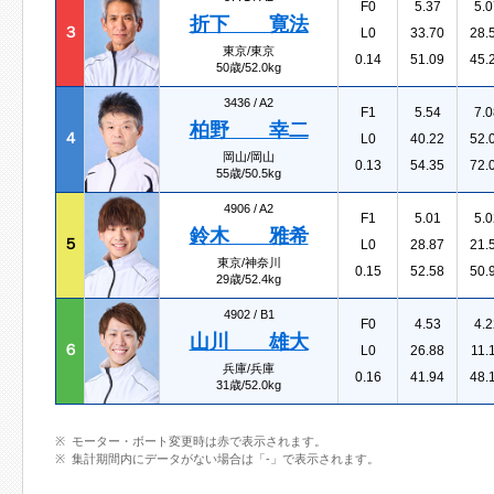
F0
5.37
5.0
折下 寛法
３
L0
33.70
28.
東京/東京
0.14
51.09
45.
50歳/52.0kg
3436 /
A2
F1
5.54
7.0
柏野 幸二
４
L0
40.22
52.
岡山/岡山
0.13
54.35
72.
55歳/50.5kg
4906 /
A2
F1
5.01
5.0
鈴木 雅希
５
L0
28.87
21.
東京/神奈川
0.15
52.58
50.
29歳/52.4kg
4902 /
B1
F0
4.53
4.2
山川 雄大
６
L0
26.88
11.
兵庫/兵庫
0.16
41.94
48.
31歳/52.0kg
モーター・ボート変更時は赤で表示されます。
集計期間内にデータがない場合は「-」で表示されます。