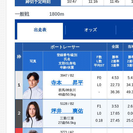
締切予定時刻
10:47
11:16
11:45
1
一般戦 1800m
出走表
オッズ
ボートレーサー
全国
当
登録番号/級別
枠
F数
勝率
勝
氏名
写真
L数
2連率
2連
支部/出身地
平均ST
3連率
3連
年齢/体重
3947 /
B2
F0
4.53
5.4
寺本 昇平
１
L0
22.73
34.
群馬/神奈川
-
36.36
49.
48歳/50.5kg
5128 /
B2
F1
3.53
2.6
坪井 爽佑
２
L0
17.65
0.0
三重/三重
0.18
27.45
25.
27歳/56.5kg
3771 /
A2