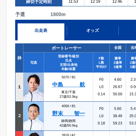
締切予定時刻
11:53
12:19
12:46
1
予選 1800m
出走表
オッズ
ボートレーサー
全国
当
登録番号/級別
枠
F数
勝率
勝
氏名
写真
L数
2連率
2連
支部/出身地
平均ST
3連率
3連
年齢/体重
5070 /
B1
F0
4.60
2.3
中島 航
１
L0
26.67
0.0
東京/千葉
0.14
50.00
15.
27歳/52.0kg
4058 /
B1
F0
5.60
5.4
野末 智一
２
L0
38.46
35.
静岡/静岡
0.18
59.23
53.
42歳/50.5kg
3918 /
A2