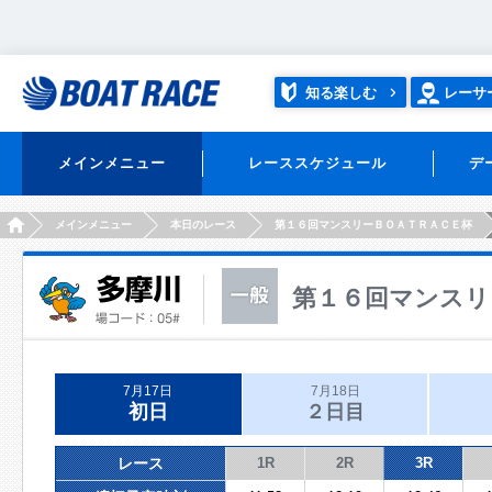
知る楽しむ
レーサ
メインメニュー
レーススケジュール
デ
HOME
メインメニュー
本日のレース
第１６回マンスリーＢＯＡＴＲＡＣＥ杯
第１６回マンスリ
7月17日
7月18日
初日
２日目
レース
1R
2R
3R