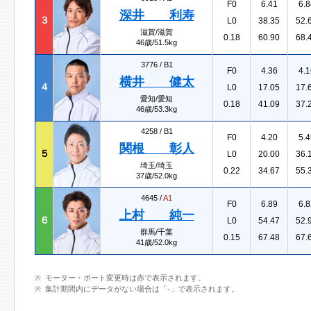
F0
6.41
6.8
深井 利寿
３
L0
38.35
52.
滋賀/滋賀
0.18
60.90
68.
46歳/51.5kg
3776 /
B1
F0
4.36
4.1
横井 健太
４
L0
17.05
17.
愛知/愛知
0.18
41.09
37.
46歳/53.3kg
4258 /
B1
F0
4.20
5.4
関根 彰人
５
L0
20.00
36.
埼玉/埼玉
0.22
34.67
55.
37歳/52.0kg
4645 /
A1
F0
6.89
6.8
上村 純一
６
L0
54.47
52.
群馬/千葉
0.15
67.48
67.
41歳/52.0kg
モーター・ボート変更時は赤で表示されます。
集計期間内にデータがない場合は「-」で表示されます。