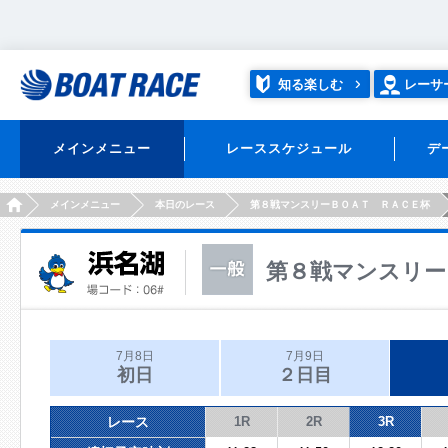
知る楽しむ
レーサ
メインメニュー
レーススケジュール
デ
HOME
メインメニュー
本日のレース
第８戦マンスリーＢＯＡＴ ＲＡＣＥ杯
第８戦マンスリー
7月8日
7月9日
初日
２日目
レース
1R
2R
3R