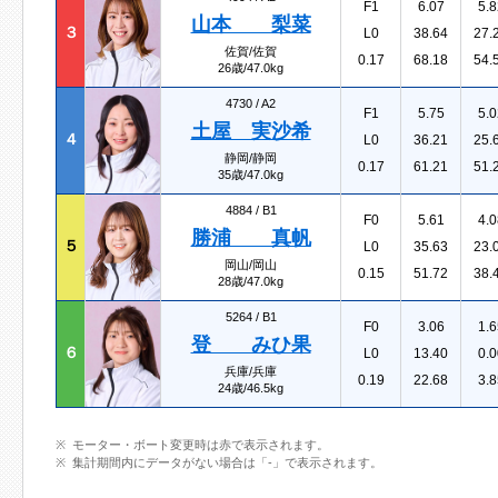
F1
6.07
5.8
山本 梨菜
３
L0
38.64
27.
佐賀/佐賀
0.17
68.18
54.
26歳/47.0kg
4730 /
A2
F1
5.75
5.0
土屋 実沙希
４
L0
36.21
25.
静岡/静岡
0.17
61.21
51.
35歳/47.0kg
4884 /
B1
F0
5.61
4.0
勝浦 真帆
５
L0
35.63
23.
岡山/岡山
0.15
51.72
38.
28歳/47.0kg
5264 /
B1
F0
3.06
1.6
登 みひ果
６
L0
13.40
0.0
兵庫/兵庫
0.19
22.68
3.8
24歳/46.5kg
モーター・ボート変更時は赤で表示されます。
集計期間内にデータがない場合は「-」で表示されます。