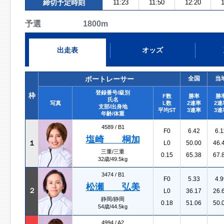
締切予定時刻
11:23
11:50
12:20
1
予選 1800m
出走表
オッズ
ボートレーサー
全国
当
登録番号/級別
枠
F数
勝率
勝
氏名
写真
L数
2連率
2連
支部/出身地
平均ST
3連率
3連
年齢/体重
4589 /
B1
F0
6.42
6.1
塩崎 桐加
１
L0
50.00
46.
三重/三重
0.15
65.38
67.
32歳/49.5kg
3474 /
B1
F0
5.33
4.9
松瀬 弘美
２
L0
36.17
26.
静岡/静岡
0.18
51.06
50.
54歳/44.5kg
4994 /
A2