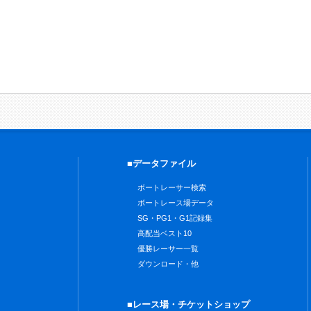
■データファイル
ボートレーサー検索
ボートレース場データ
SG・PG1・G1記録集
高配当ベスト10
優勝レーサー一覧
ダウンロード・他
■レース場・チケットショップ