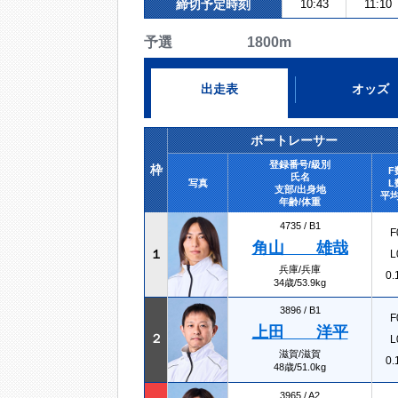
締切予定時刻
10:43
11:10
予選 1800m
出走表
オッズ
ボートレーサー
登録番号/級別
枠
F
氏名
写真
L
支部/出身地
平均
年齢/体重
4735 /
B1
F
角山 雄哉
１
L
兵庫/兵庫
0.
34歳/53.9kg
3896 /
B1
F
上田 洋平
２
L
滋賀/滋賀
0.
48歳/51.0kg
3965 /
A2