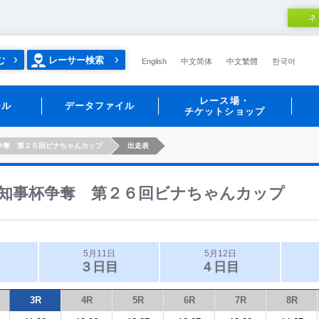
ネ
む
レーサー検索
English
中文简体
中文繁體
한국어
レース場・
ール
データファイル
チケットショップ
争奪 第２６回ビナちゃんカップ
出走表
知事杯争奪 第２６回ビナちゃんカップ
5月11日
5月12日
３日目
４日目
3R
4R
5R
6R
7R
8R