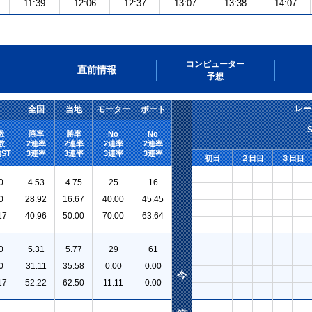
11:39
12:06
12:37
13:07
13:38
14:07
コンピューター
直前情報
予想
レー
全国
当地
モーター
ボート
数
勝率
勝率
No
No
数
2連率
2連率
2連率
2連率
ST
3連率
3連率
3連率
3連率
初日
２日目
３日目
0
4.53
4.75
25
16
0
28.92
16.67
40.00
45.45
17
40.96
50.00
70.00
63.64
0
5.31
5.77
29
61
0
31.11
35.58
0.00
0.00
今
17
52.22
62.50
11.11
0.00