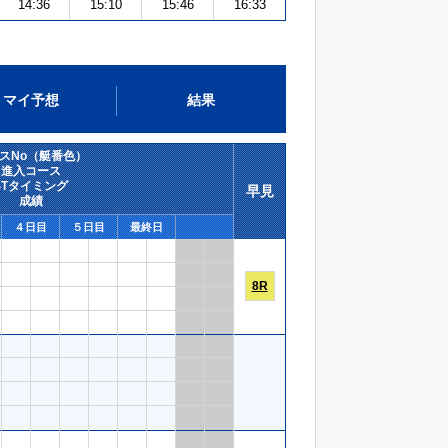
14:36
15:10
15:46
16:33
マイ予想
結果
スNo（艇番色）
進入コース
STタイミング
早見
成績
４日目
５日目
最終日
8R