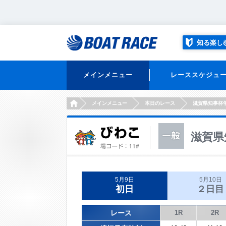
知る楽し
メインメニュー
レーススケジュ
HOME
メインメニュー
本日のレース
滋賀県知事杯
滋賀県
5月9日
5月10日
初日
２日目
レース
1R
2R