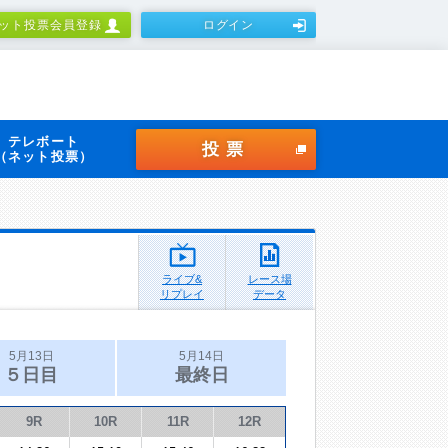
ット投票会員登録
ログイン
テレボート
投票
（ネット投票）
ライブ&
レース場
リプレイ
データ
5月13日
5月14日
５日目
最終日
9R
10R
11R
12R