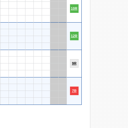
10R
12R
9R
7R