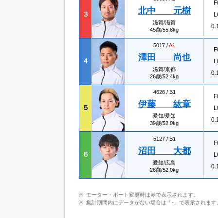
F
北中 元樹
３
L
滋賀/滋賀
0.
45歳/55.8kg
5017 /
A1
F
澤田 尚也
４
L
滋賀/京都
0.
26歳/52.4kg
4626 /
B1
F
伊藤 紘章
５
L
愛知/愛知
0.
39歳/52.0kg
5127 /
B1
F
沼田 大都
６
L
愛知/広島
0.
28歳/52.0kg
モーター・ボート変更時は赤で表示されます。
集計期間内にデータがない場合は「-」で表示されます