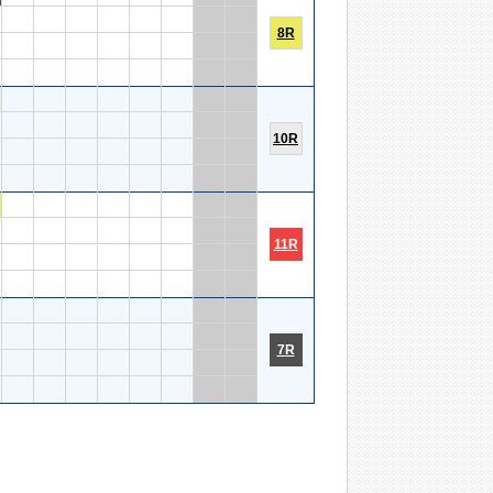
8R
10R
11R
7R