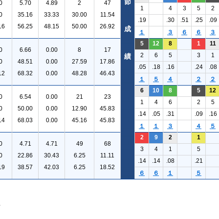
節
0
5.70
4.89
2
47
1
4
3
5
2
0
35.16
33.33
30.00
11.54
.19
.30
.51
.25
.09
16
56.25
48.15
50.00
26.92
成
１
３
６
６
３
5
12
8
1
11
0
6.66
0.00
8
17
2
6
5
3
1
績
0
48.51
0.00
27.59
17.86
.05
.18
.16
.24
.08
12
68.32
0.00
48.28
46.43
１
５
４
２
２
6
10
8
5
12
0
6.54
0.00
21
23
1
4
6
2
5
0
50.00
0.00
12.90
45.83
.14
.05
.31
.09
.16
14
68.03
0.00
45.16
45.83
１
１
３
４
５
2
9
2
1
0
4.71
4.71
49
68
3
4
1
5
0
22.86
30.43
6.25
11.11
.14
.14
.08
.21
19
38.57
42.03
6.25
18.52
６
６
１
５
。