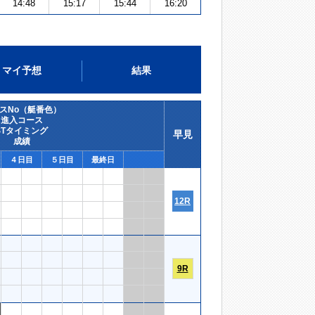
14:48
15:17
15:44
16:20
マイ予想
結果
スNo（艇番色）
進入コース
STタイミング
早見
成績
４日目
５日目
最終日
12R
9R