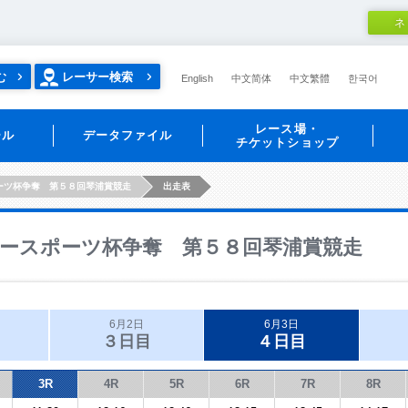
ネ
む
レーサー検索
English
中文简体
中文繁體
한국어
レース場・
ール
データファイル
チケットショップ
ーツ杯争奪 第５８回琴浦賞競走
出走表
ースポーツ杯争奪 第５８回琴浦賞競走
6月2日
6月3日
３日目
４日目
3R
4R
5R
6R
7R
8R