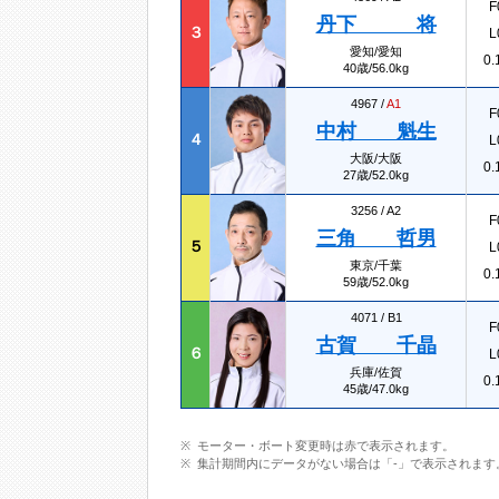
F
丹下 将
３
L
愛知/愛知
0.
40歳/56.0kg
4967 /
A1
F
中村 魁生
４
L
大阪/大阪
0.
27歳/52.0kg
3256 /
A2
F
三角 哲男
５
L
東京/千葉
0.
59歳/52.0kg
4071 /
B1
F
古賀 千晶
６
L
兵庫/佐賀
0.
45歳/47.0kg
モーター・ボート変更時は赤で表示されます。
集計期間内にデータがない場合は「-」で表示されます