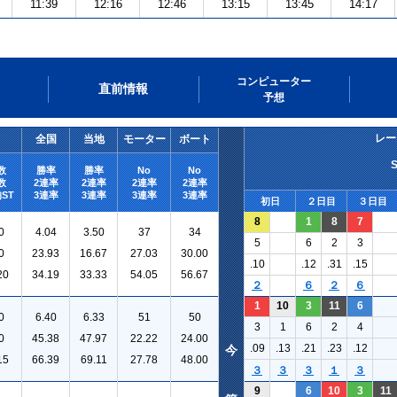
11:39
12:16
12:46
13:15
13:45
14:17
コンピューター
直前情報
予想
レー
全国
当地
モーター
ボート
数
勝率
勝率
No
No
数
2連率
2連率
2連率
2連率
ST
3連率
3連率
3連率
3連率
初日
２日目
３日目
8
1
8
7
0
4.04
3.50
37
34
5
6
2
3
0
23.93
16.67
27.03
30.00
.10
.12
.31
.15
20
34.19
33.33
54.05
56.67
２
６
２
６
1
10
3
11
6
0
6.40
6.33
51
50
3
1
6
2
4
0
45.38
47.97
22.22
24.00
.09
.13
.21
.23
.12
今
15
66.39
69.11
27.78
48.00
３
３
３
１
３
9
6
10
3
11