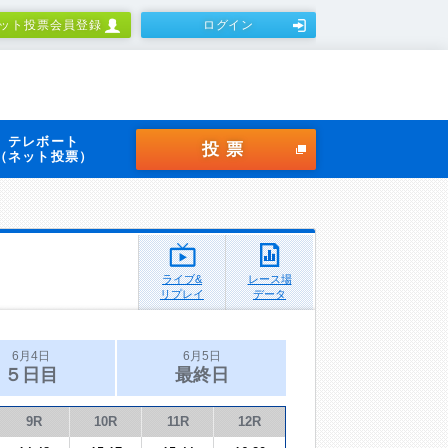
ット投票会員登録
ログイン
テレボート
投票
（ネット投票）
ライブ&
レース場
リプレイ
データ
6月4日
6月5日
５日目
最終日
9R
10R
11R
12R