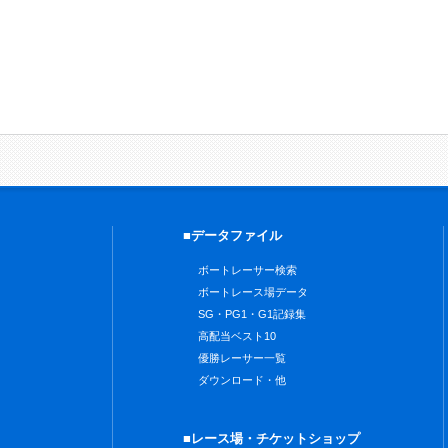
■データファイル
ボートレーサー検索
ボートレース場データ
SG・PG1・G1記録集
高配当ベスト10
優勝レーサー一覧
ダウンロード・他
■レース場・チケットショップ