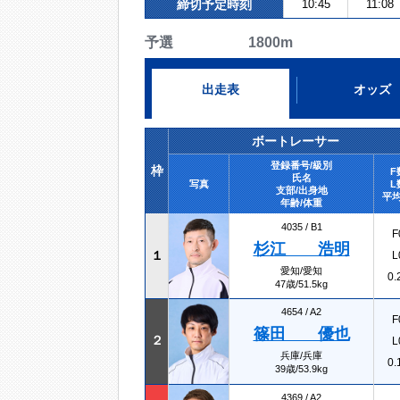
締切予定時刻
10:45
11:08
予選 1800m
出走表
オッズ
ボートレーサー
登録番号/級別
枠
F
氏名
写真
L
支部/出身地
平均
年齢/体重
4035 /
B1
F
杉江 浩明
１
L
愛知/愛知
0.
47歳/51.5kg
4654 /
A2
F
篠田 優也
２
L
兵庫/兵庫
0.
39歳/53.9kg
4369 /
A2