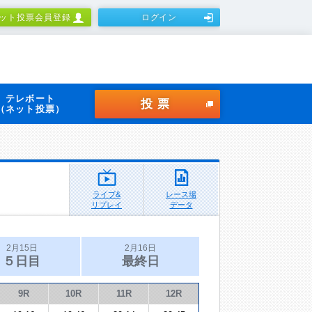
ット投票会員登録
ログイン
テレボート
投票
（ネット投票）
ライブ&
レース場
リプレイ
データ
2月15日
2月16日
５日目
最終日
9R
10R
11R
12R