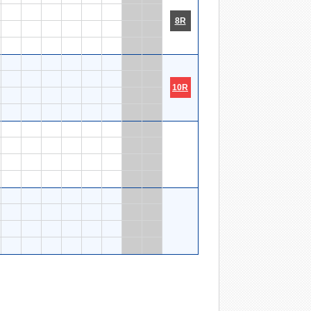
8R
10R