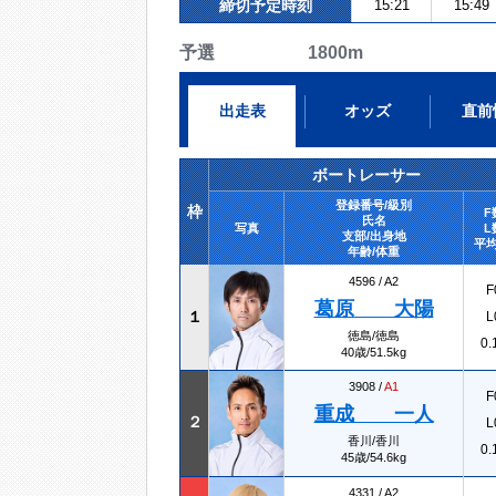
締切予定時刻
15:21
15:49
予選 1800m
出走表
オッズ
直前
ボートレーサー
登録番号/級別
枠
F
氏名
写真
L
支部/出身地
平均
年齢/体重
4596 /
A2
F
葛原 大陽
１
L
徳島/徳島
0.
40歳/51.5kg
3908 /
A1
F
重成 一人
２
L
香川/香川
0.
45歳/54.6kg
4331 /
A2