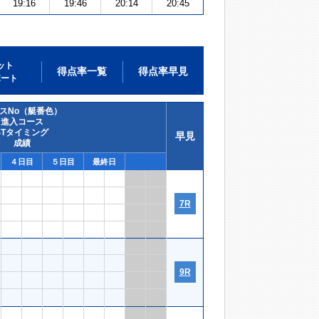
19:16
19:46
20:14
20:45
ット
得点率一覧
得点率早見
ポート
スNo（艇番色）
進入コース
STタイミング
早見
成績
４日目
５日目
最終日
7R
9R