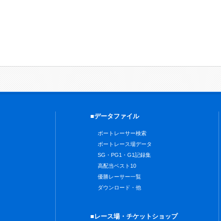
■データファイル
ボートレーサー検索
ボートレース場データ
SG・PG1・G1記録集
高配当ベスト10
優勝レーサー一覧
ダウンロード・他
■レース場・チケットショップ