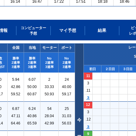
16:14
16:47
17:22
17:51
18:18
18:46
コンピューター
ピ
情報
マイ予想
結果
予想
レ
レー
全国
当地
モーター
ボート
数
勝率
勝率
No
No
数
2連率
2連率
2連率
2連率
ST
3連率
3連率
3連率
3連率
初日
２日目
３日目
11
0
5.94
6.07
2
24
3
0
42.86
50.00
33.33
40.00
.11
17
59.52
60.87
50.93
59.17
３
12
0
6.87
6.24
54
25
3
0
47.11
40.86
28.04
31.03
.12
今
14
64.46
65.59
42.99
56.03
３
9