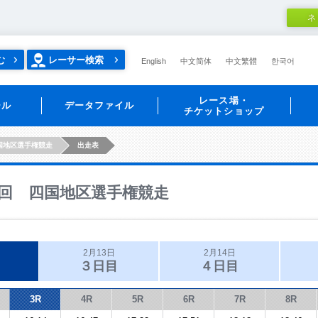
ネ
む
レーサー検索
English
中文简体
中文繁體
한국어
レース場・
ール
データファイル
チケットショップ
国地区選手権競走
出走表
回 四国地区選手権競走
2月13日
2月14日
３日目
４日目
3R
4R
5R
6R
7R
8R