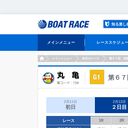
知る楽し
メインメニュー
レーススケジュ
HOME
メインメニュー
本日のレース
第６７回 四
第６７
2月11日
2月12日
初日
２日目
レース
1R
2R