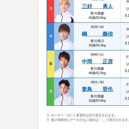
F
三好 勇人
３
L
香川/愛媛
0.
40歳/53.6kg
4529 /
A2
F
嶋 義信
４
L
香川/香川
0.
35歳/54.3kg
3849 /
A1
F
中岡 正彦
５
L
香川/愛媛
0.
46歳/52.0kg
4821 /
B1
F
妻鳥 晋也
６
L
香川/愛媛
0.
32歳/53.8kg
モーター・ボート変更時は赤で表示されます。
集計期間内にデータがない場合は「-」で表示されます