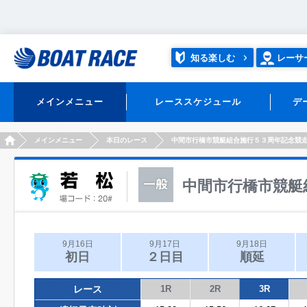
知る楽しむ
レーサ
メインメニュー
レーススケジュール
デ
HOME
メインメニュー
本日のレース
中間市行橋市競艇組合施行５３周年記念競
中間市行橋市競艇
9月16日
9月17日
9月18日
初日
２日目
順延
レース
1R
2R
3R