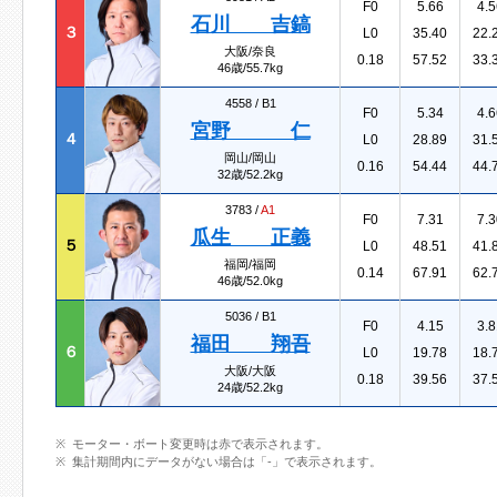
F0
5.66
4.5
石川 吉鎬
３
L0
35.40
22.
大阪/奈良
0.18
57.52
33.
46歳/55.7kg
4558 /
B1
F0
5.34
4.6
宮野 仁
４
L0
28.89
31.
岡山/岡山
0.16
54.44
44.
32歳/52.2kg
3783 /
A1
F0
7.31
7.3
瓜生 正義
５
L0
48.51
41.
福岡/福岡
0.14
67.91
62.
46歳/52.0kg
5036 /
B1
F0
4.15
3.8
福田 翔吾
６
L0
19.78
18.
大阪/大阪
0.18
39.56
37.
24歳/52.2kg
モーター・ボート変更時は赤で表示されます。
集計期間内にデータがない場合は「-」で表示されます。