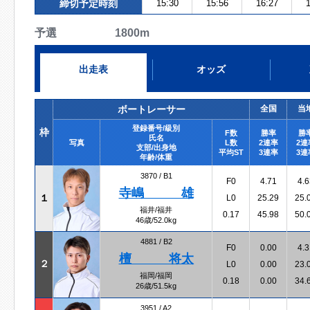
締切予定時刻
15:30
15:56
16:27
1
予選 1800m
出走表
オッズ
ボートレーサー
全国
当
登録番号/級別
枠
F数
勝率
勝
氏名
写真
L数
2連率
2連
支部/出身地
平均ST
3連率
3連
年齢/体重
3870 /
B1
F0
4.71
4.6
寺嶋 雄
１
L0
25.29
25.
福井/福井
0.17
45.98
50.
46歳/52.0kg
4881 /
B2
F0
0.00
4.3
檀 将太
２
L0
0.00
23.
福岡/福岡
0.18
0.00
34.
26歳/51.5kg
3951 /
A2