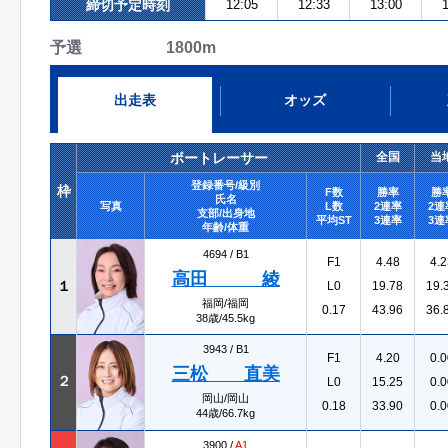
締切予定時刻
12:05
12:33
13:00
1
予選 1800m
出走表
オッズ
ボートレーサー
全国
当
登録番号/級別
枠
F数
勝率
勝
氏名
写真
L数
2連率
2連
支部/出身地
平均ST
3連率
3連
年齢/体重
4694 /
B1
F1
4.48
4.2
高田 綾
１
L0
19.78
19.
福岡/福岡
0.17
43.96
36.
38歳/45.5kg
3943 /
B1
F1
4.20
0.0
三松 直美
２
L0
15.25
0.0
岡山/岡山
0.18
33.90
0.0
44歳/66.7kg
3900 /
A1