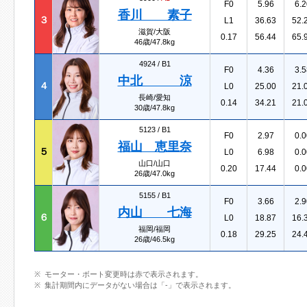
F0
5.96
6.2
香川 素子
３
L1
36.63
52.
滋賀/大阪
0.17
56.44
65.
46歳/47.8kg
4924 /
B1
F0
4.36
3.5
中北 涼
４
L0
25.00
21.
長崎/愛知
0.14
34.21
21.
30歳/47.8kg
5123 /
B1
F0
2.97
0.0
福山 恵里奈
５
L0
6.98
0.0
山口/山口
0.20
17.44
0.0
26歳/47.0kg
5155 /
B1
F0
3.66
2.9
内山 七海
６
L0
18.87
16.
福岡/福岡
0.18
29.25
24.
26歳/46.5kg
モーター・ボート変更時は赤で表示されます。
集計期間内にデータがない場合は「-」で表示されます。