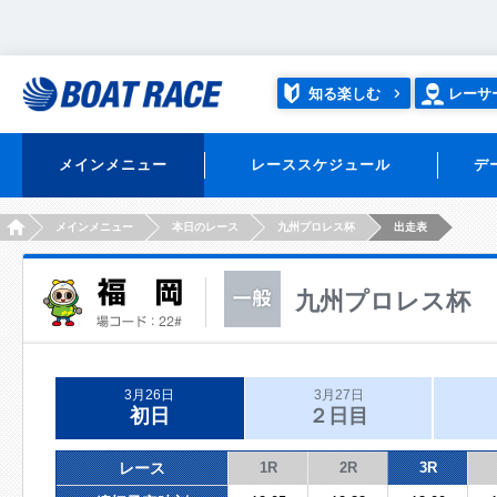
知る楽しむ
レーサ
メインメニュー
レーススケジュール
デ
HOME
メインメニュー
本日のレース
九州プロレス杯
出走表
九州プロレス杯
3月26日
3月27日
初日
２日目
レース
1R
2R
3R